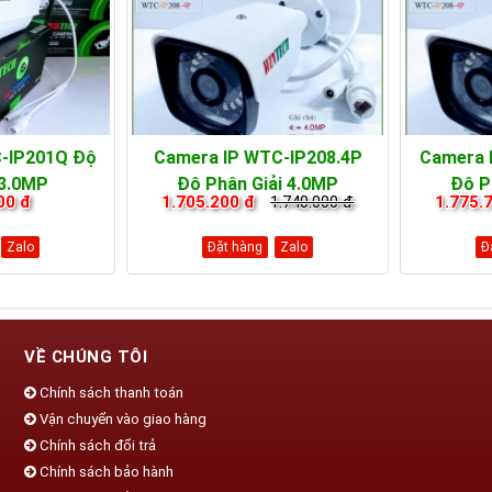
-IP201Q Độ
Camera IP WTC-IP208.4P
Camera 
 3.0MP
Độ Phân Giải 4.0MP
Độ P
00 đ
1.705.200 đ
1.740.000 đ
1.775.
Zalo
Đặt hàng
Zalo
Đ
VỀ CHÚNG TÔI
Chính sách thanh toán
Vận chuyển vào giao hàng
Chính sách đổi trả
Chính sách bảo hành