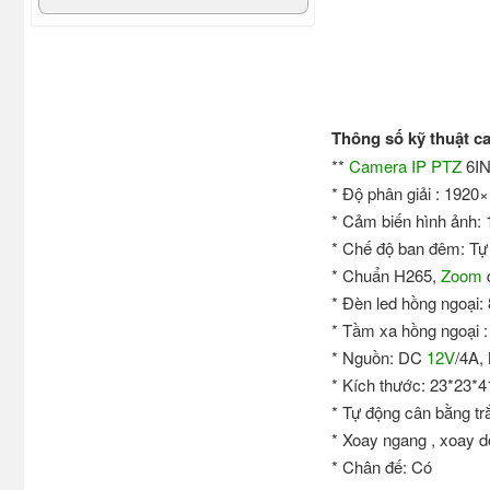
Thông số kỹ thuật 
**
Camera IP
PTZ
6I
* Độ phân giải : 1920
* Cảm biến hình ảnh:
* Chế độ ban đêm: Tự
* Chuẩn H265,
Zoom
* Đèn led hồng ngoại: 
* Tầm xa hồng ngoại 
* Nguồn: DC
12V
/4A,
* Kích thước: 23*23*
* Tự động cân bằng tr
* Xoay ngang , xoay d
* Chân đế: Có