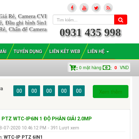
 Giá Rẻ, Camera CVI
, Đầu ghi hình 5in1
 Rẻ, Chân đế Camera
0931 435 998
MÃI
TUYỂN DỤNG
LIÊN KẾT WEB
LIÊN HỆ
0
mặt hàng
0
VND
:
:
ra
00
00
00
00
00
Xem thêm
 PTZ WTC-IP6IN 1 ĐỘ PHÂN GIẢI 2.0MP
8-07-2020 10:46:12 PM - 391 Lượt xem
m:
WTC-IP PTZ 6IN1