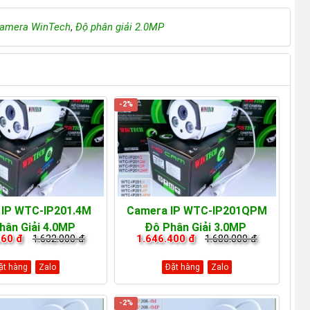
amera WinTech
,
Độ phân giải 2.0MP
-2%
 IP WTC-IP201.4M
Camera IP WTC-IP201QPM
hân Giải 4.0MP
Độ Phân Giải 3.0MP
360 đ
1.632.000 đ
1.646.400 đ
1.680.000 đ
ặt hàng
Zalo
Đặt hàng
Zalo
-2%