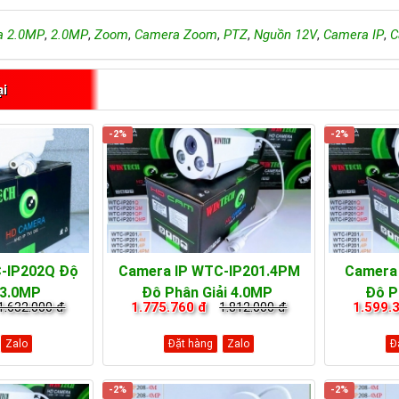
a 2.0MP
,
2.0MP
,
Zoom
,
Camera Zoom
,
PTZ
,
Nguồn 12V
,
Camera IP
,
C
ại
-2%
-2%
-IP202Q Độ
Camera IP WTC-IP201.4PM
Camera
 3.0MP
Độ Phân Giải 4.0MP
Độ P
1.632.000 đ
1.775.760 đ
1.812.000 đ
1.599.
Zalo
Đặt hàng
Zalo
Đ
-2%
-2%