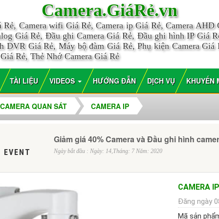
Camera.GiáRẻ.vn
á Rẻ, Camera wifi Giá Rẻ, Camera ip Giá Rẻ, Camera AHD
log Giá Rẻ, Đầu ghi Camera Giá Rẻ, Đầu ghi hình IP Giá Rẻ
nh DVR Giá Rẻ, Máy bộ đàm Giá Rẻ, Phụ kiện Camera Giá
 Giá Rẻ, Thẻ Nhớ Camera Giá Rẻ
TÀI LIỆU
VIDEOS
HƯỚNG ĐẪN
DỊCH VỤ
KHUYẾN 
CAMERA QUAN SÁT
CAMERA IP
Giảm giá 40% Camera và Đầu ghi hình came
 EVENT
Ngày bắt đầu : Ngày: 14,Tháng: 7 Năm: 2020
CAMERA IP
Đăng ngày 0
Mã sản phẩ