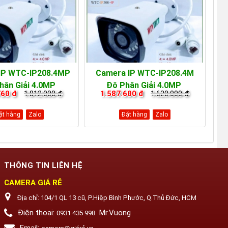
IP WTC-IP208.4MP
Camera IP WTC-IP208.4M
hân Giải 4.0MP
Độ Phân Giải 4.0MP
760 đ
1.812.000 đ
1.587.600 đ
1.620.000 đ
ặt hàng
Zalo
Đặt hàng
Zalo
THÔNG TIN LIÊN HỆ
CAMERA GIÁ RẺ
Địa chỉ:
104/1 QL 13 cũ, P.Hiệp Bình Phước, Q.Thủ Đức, HCM
Điện thoại:
Mr.Vuong
0931 435 998