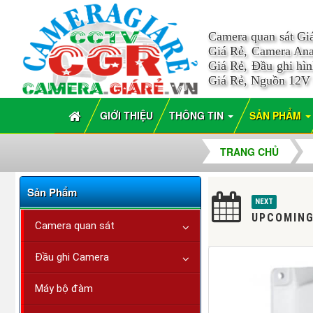
Camera quan sát Gi
Giá Rẻ, Camera Ana
Giá Rẻ, Đầu ghi hì
Giá Rẻ, Nguồn 12V
GIỚI THIỆU
THÔNG TIN
SẢN PHẨM
TRANG CHỦ
Sản Phẩm
NEXT
UPCOMING
Camera quan sát
Đầu ghi Camera
Máy bộ đàm