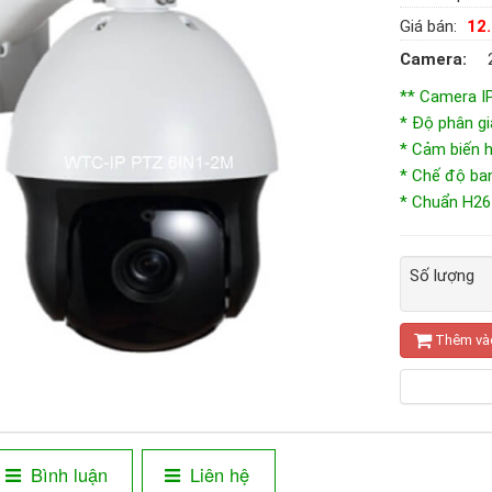
Giá bán:
12
Camera:
** Camera I
* Độ phân gi
* Cảm biến 
* Chế độ ba
* Chuẩn H26
Số lượng
Thêm và
Bình luận
Liên hệ