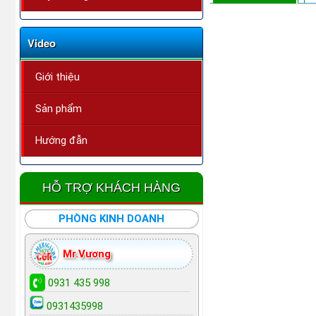
Video
Giới thiệu
Sản phẩm
Hướng đẫn
HỖ TRỢ KHÁCH HÀNG
PHÒNG KINH DOANH
Mr.Vương
0931 435 998
0931435998