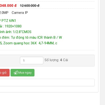
.348.000 đ
12.600.000 đ
2.0MP
Camera IP
P PTZ 6IN1
ải : 1920×1080
hình ảnh: 1/2.8"CMOS
n đêm: Tự động tô màu ICR thành B / W
5, Zoom quang học 36X 4,7-94MM, c
Số lượng:
4
Cái
o giỏ
Mua ngay