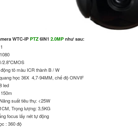
camera WTC-IP
PTZ
6IN1
2.0MP
như sau:
N1
×1080
 1/2.8"CMOS
 động tô màu ICR thành B / W
quang học 36X 4,7-94MM, chế độ ONVIF
8 led
: 150m
 Năng suất tiêu thụ: <25W
41CM, Trọng lượng: 3,5KG
ắng focus lấy nét tự động
ọc : 360 độ