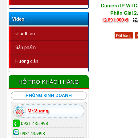
Camera IP WTC
Phân Giải 
Video
12.691.000 đ
12
Giới thiệu
Đặt hàng
Sản phẩm
Hướng đẫn
HỖ TRỢ KHÁCH HÀNG
PHÒNG KINH DOANH
Mr.Vương
0931 435 998
0931435998