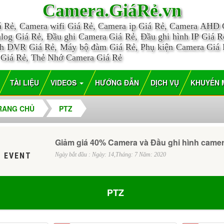
Camera.GiáRẻ.vn
á Rẻ, Camera wifi Giá Rẻ, Camera ip Giá Rẻ, Camera AHD
log Giá Rẻ, Đầu ghi Camera Giá Rẻ, Đầu ghi hình IP Giá Rẻ
nh DVR Giá Rẻ, Máy bộ đàm Giá Rẻ, Phụ kiện Camera Giá
 Giá Rẻ, Thẻ Nhớ Camera Giá Rẻ
TÀI LIỆU
VIDEOS
HƯỚNG ĐẪN
DỊCH VỤ
KHUYẾN 
RANG CHỦ
PTZ
Giảm giá 40% Camera và Đầu ghi hình came
 EVENT
Ngày bắt đầu : Ngày: 14,Tháng: 7 Năm: 2020
PTZ