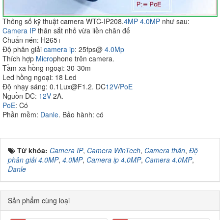
Thông số kỹ thuật camera WTC-IP208.
4MP
4.0MP
như sau:
Camera IP
thân sắt nhỏ vừa liền chân đế
Chuẩn nén: H265+
Độ phân giải
camera ip
: 25fps@
4.0Mp
Thích hợp
Micro
phone trên camera.
Tầm xa hồng ngoại: 30-30m
Led hồng ngoại: 18 Led
Độ nhạy sáng: 0.1Lux@F1.2. DC
12V
/
PoE
Nguồn DC:
12V
2A.
PoE
: Có
Phần mềm:
Danle
. Bảo hành: có
Từ khóa:
Camera IP
,
Camera WinTech
,
Camera thân
,
Độ
phân giải 4.0MP
,
4.0MP
,
Camera ip 4.0MP
,
Camera 4.0MP
,
Danle
Sản phẩm cùng loại