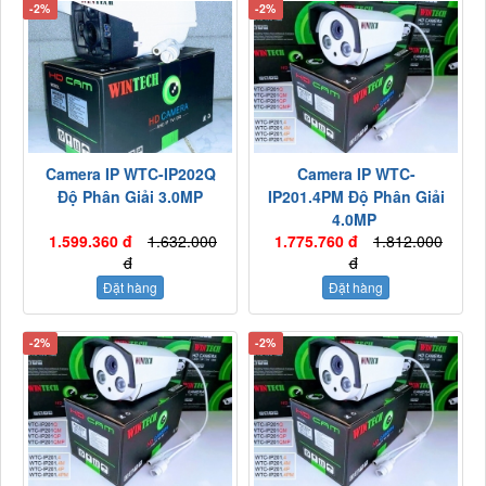
-2%
-2%
Camera IP WTC-IP202Q
Camera IP WTC-
Độ Phân Giải 3.0MP
IP201.4PM Độ Phân Giải
4.0MP
1.599.360 đ
1.632.000
1.775.760 đ
1.812.000
đ
đ
Đặt hàng
Đặt hàng
-2%
-2%