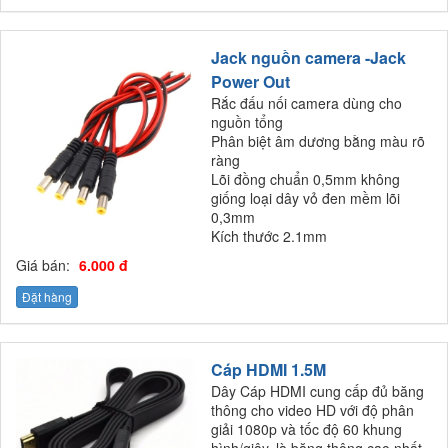
Jack nguồn camera -Jack
Power Out
Rắc đấu nối camera dùng cho
nguồn tổng
Phân biệt âm dương bằng màu rõ
ràng
Lõi đồng chuẩn 0,5mm không
giống loại dây vỏ đen mềm lõi
0,3mm
Kích thước 2.1mm
Giá bán:
6.000 đ
Đặt hàng
Cáp HDMI 1.5M
Dây Cáp HDMI cung cấp đủ băng
thông cho video HD với độ phân
giải 1080p và tốc độ 60 khung
hình/giây, là băng thông cao nhất