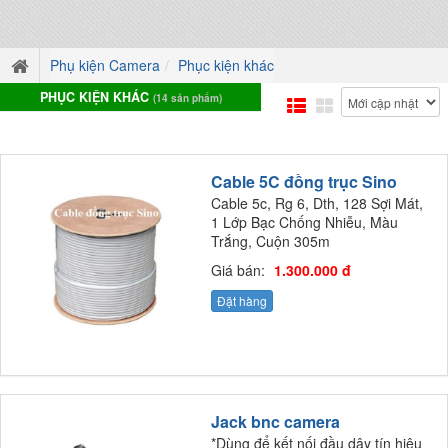
Phụ kiện Camera
Phục kiện khác
PHỤC KIỆN KHÁC
(14 sản phẩm)
Cable 5C đồng trục Sino
Cable 5c, Rg 6, Dth, 128 Sợi Mát,
1 Lớp Bạc Chống Nhiễu, Màu
Trắng, Cuộn 305m
Giá bán:
1.300.000 đ
Đặt hàng
Jack bnc camera
*Dùng để kết nối đầu dây tín hiệu