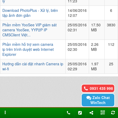
lý
11:23
Download PhotoPlus - Xử lý, biên
14/06/2016
6
tập ảnh đơn giản
12:07
Phần mềm YooSee VIP giám sát
25/05/2016
17.50
3830
camera YooSee, YYP2P IP
02:31
MB
CMSClient Việt...
Phần mềm hỗ trợ xem camera
25/05/2016
2.26
112
ip trên trình duyệt web Internet
02:30
MB
Explorer
Hướng dẫn cài đặt nhanh Camera ip
25/05/2016
1.97
25
wi-fi
02:29
MB
0931 435 998
Zalo Chat
WinTech