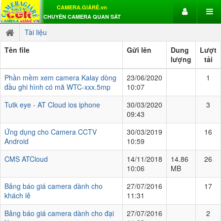
CAMERA.GIÁRẺ.vn
CHUYÊN CAMERA QUAN SÁT
Tài liệu
Tên file
Gửi lên
Dung
Lượt
lượng
tải
Phần mềm xem camera Kalay dòng
23/06/2020
1
đầu ghi hình có mã WTC-xxx.5mp
10:07
Tutk eye - AT Cloud ios iphone
30/03/2020
3
09:43
Ứng dụng cho Camera CCTV
30/03/2019
16
Android
10:59
CMS ATCloud
14/11/2018
14.86
26
10:06
MB
Bảng báo giá camera dành cho
27/07/2016
17
khách lẻ
11:31
Bảng báo giá camera dành cho đại
27/07/2016
2