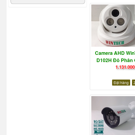
Camera AHD Win
D102H Độ Phân G
1.131.000
Đặt hàng