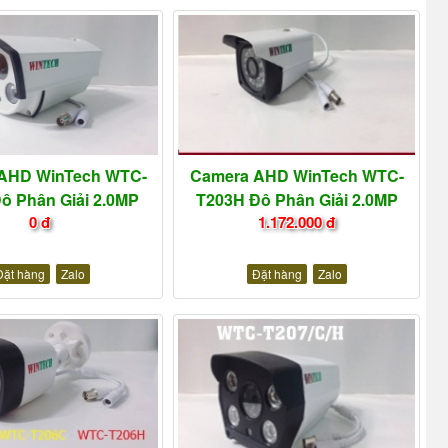
AHD WinTech WTC-
Camera AHD WinTech WTC-
ộ Phân Giải 2.0MP
T203H Độ Phân Giải 2.0MP
0 đ
1.172.000 đ
Đặt hàng
Zalo
Đặt hàng
Zalo