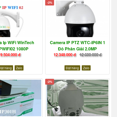
-2%
 Ip WiFi WinTech
Camera IP PTZ WTC-IP6IN 1
PWIFI02 1080P
Độ Phân Giải 2.0MP
9.504.000 đ
12.348.000 đ
12.600.000 đ
Đặt hàng
Zalo
Đặt hàng
Zalo
-2%