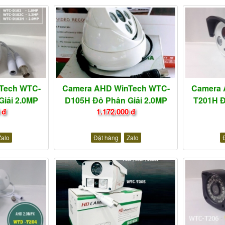
Tech WTC-
Camera AHD WinTech WTC-
Camera 
iải 2.0MP
D105H Độ Phân Giải 2.0MP
T201H Đ
 đ
1.172.000 đ
Zalo
Đặt hàng
Zalo