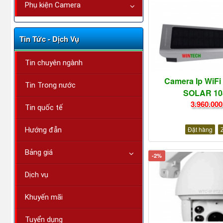
Phụ kiện Camera
Tin Tức - Dịch Vụ
Tin chuyên ngành
Camera Ip WiFi
Tin Trong nước
SOLAR 10
3.960.000
Tin quốc tế
Đặt hàng
Hướng đẫn
Bảng giá
-2%
Dịch vụ
Khuyến mãi
Tuyển dụng