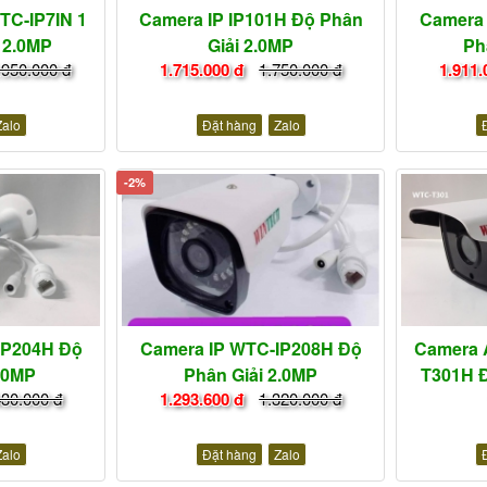
TC-IP7IN 1
Camera IP IP101H Độ Phân
Camera 
 2.0MP
Giải 2.0MP
Ph
.950.000 đ
1.715.000 đ
1.750.000 đ
1.911.
Zalo
Đặt hàng
Zalo
-2%
IP204H Độ
Camera IP WTC-IP208H Độ
Camera 
2.0MP
Phân Giải 2.0MP
T301H Đ
430.000 đ
1.293.600 đ
1.320.000 đ
Zalo
Đặt hàng
Zalo