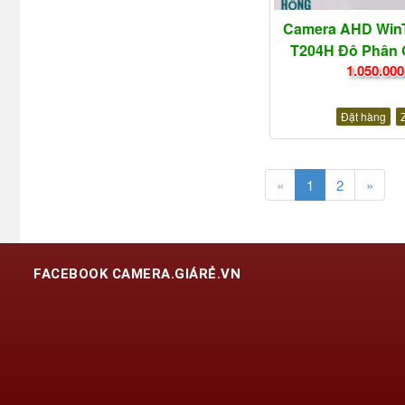
Camera AHD Win
T204H Độ Phân G
1.050.000
Đặt hàng
«
1
2
»
FACEBOOK CAMERA.GIÁRẺ.VN