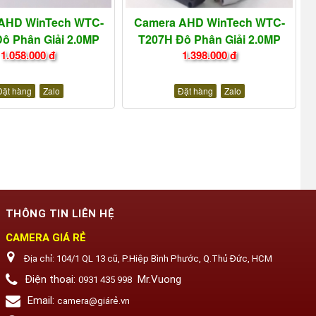
AHD WinTech WTC-
Camera AHD WinTech WTC-
ộ Phân Giải 2.0MP
T207H Độ Phân Giải 2.0MP
1.058.000 đ
1.398.000 đ
Đặt hàng
Zalo
Đặt hàng
Zalo
THÔNG TIN LIÊN HỆ
CAMERA GIÁ RẺ
Địa chỉ:
104/1 QL 13 cũ, P.Hiệp Bình Phước, Q.Thủ Đức, HCM
Điện thoại:
Mr.Vuong
0931 435 998
Email:
camera@giárẻ.vn