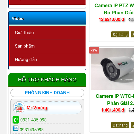
Camera IP PTZ W
Độ Phân Giải
Video
12.691.000 đ
12
Giới thiệu
Đặt hàng
Sản phẩm
-2%
Hướng đẫn
HỖ TRỢ KHÁCH HÀNG
PHÒNG KINH DOANH
Camera IP WTC-
Phân Giải 
Mr.Vương
1.401.400 đ
1.
0931 435 998
Đặt hàng
0931435998