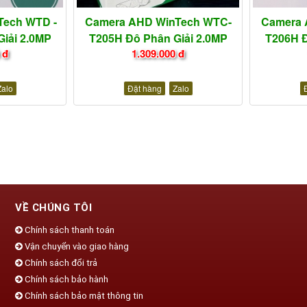
Tech WTD -
Camera AHD WinTech WTC-
Camera 
iải 2.0MP
T205H Độ Phân Giải 2.0MP
T206H Đ
 đ
1.309.000 đ
Zalo
Đặt hàng
Zalo
VỀ CHÚNG TÔI
Chính sách thanh toán
Vận chuyển vào giao hàng
Chính sách đổi trả
Chính sách bảo hành
Chính sách bảo mật thông tin