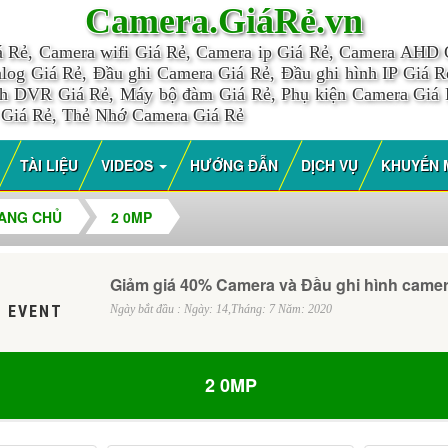
Camera.GiáRẻ.vn
á Rẻ, Camera wifi Giá Rẻ, Camera ip Giá Rẻ, Camera AHD
log Giá Rẻ, Đầu ghi Camera Giá Rẻ, Đầu ghi hình IP Giá Rẻ
nh DVR Giá Rẻ, Máy bộ đàm Giá Rẻ, Phụ kiện Camera Giá
 Giá Rẻ, Thẻ Nhớ Camera Giá Rẻ
TÀI LIỆU
VIDEOS
HƯỚNG ĐẪN
DỊCH VỤ
KHUYẾN 
ANG CHỦ
2 0MP
Giảm giá 40% Camera và Đầu ghi hình came
 EVENT
Ngày bắt đầu : Ngày: 14,Tháng: 7 Năm: 2020
2 0MP