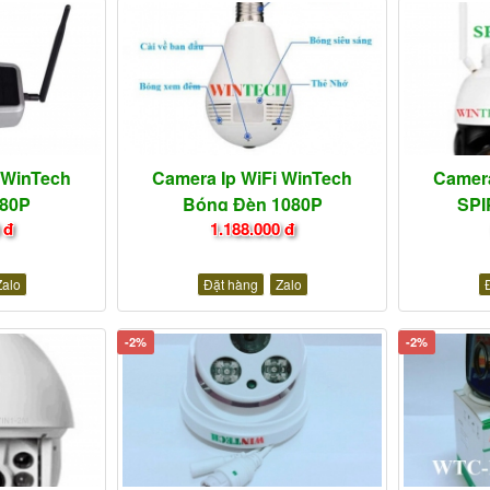
 WinTech
Camera Ip WiFi WinTech
Camera
80P
Bóng Đèn 1080P
SPI
 đ
1.188.000 đ
Zalo
Đặt hàng
Zalo
-2%
-2%