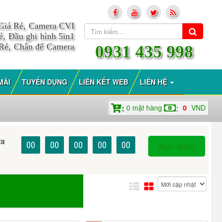
 Giá Rẻ, Camera CVI
, Đầu ghi hình 5in1
 Rẻ, Chân đế Camera
0931 435 998
MÃI
TUYỂN DỤNG
LIÊN KẾT WEB
LIÊN HỆ
0
mặt hàng
0
VND
:
:
ra
00
00
00
00
00
Xem thêm