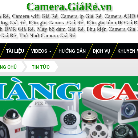
Camera.GiáRẻ.vn
á Rẻ, Camera wifi Giá Rẻ, Camera ip Giá Rẻ, Camera AHD
log Giá Rẻ, Đầu ghi Camera Giá Rẻ, Đầu ghi hình IP Giá Rẻ
nh DVR Giá Rẻ, Máy bộ đàm Giá Rẻ, Phụ kiện Camera Giá
 Giá Rẻ, Thẻ Nhớ Camera Giá Rẻ
TÀI LIỆU
VIDEOS
HƯỚNG ĐẪN
DỊCH VỤ
KHUYẾN 
NG CHỦ
TIN TỨC