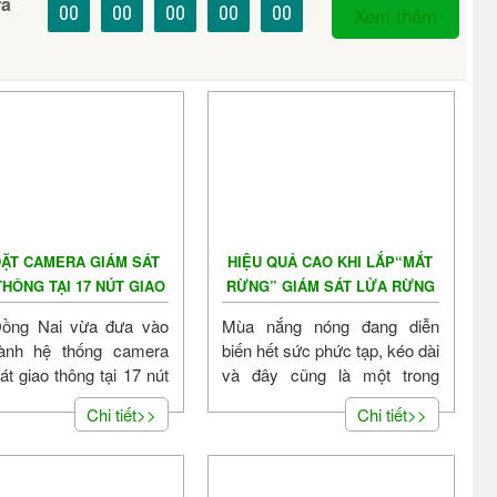
ra
00
00
00
00
00
Xem thêm
ĐẶT CAMERA GIÁM SÁT
HIỆU QUẢ CAO KHI LẮP​​​​​​​“MẮT
HÔNG TẠI 17 NÚT GIAO
RỪNG” GIÁM SÁT LỬA RỪNG
TRÊN QL1, QL51
Đồng Nai vừa đưa vào
Mùa nắng nóng đang diễn
ành hệ thống camera
biến hết sức phức tạp, kéo dài
át giao thông tại 17 nút
và đây cũng là một trong
hông trên các tuyến
những nguyên nhân dẫn đến
Chi tiết>>
Chi tiết>>
cháy rừng. Nhằm nâng cao...