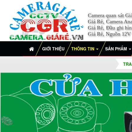
Camera quan sát Gi
Giá Rẻ, Camera Ana
Giá Rẻ, Đầu ghi hì
Giá Rẻ, Nguồn 12V
GIỚI THIỆU
THÔNG TIN
SẢN PHẨM
TRA