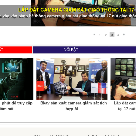
LẮP ĐẶT CAMERA GIÁM SÁT GIAO THÔNG TẠI 17
 vào vận hành hệ thống camera giám sát giao thông tại 17 nút giao thôn
1
2
3
4
ẤT
NỔI BẬT
i phút để truy cập
Bkav sản xuất camera giám sát tích
Lắp đặt ca
iám sát
hợp AI
tại 17 nu