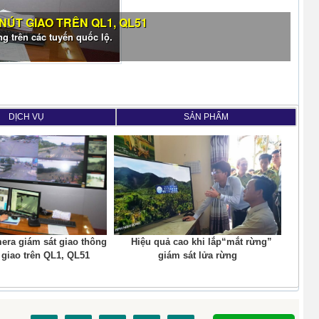
 NÚT GIAO TRÊN QL1, QL51
g trên các tuyến quốc lộ.
DỊCH VỤ
SẢN PHẨM
mera giám sát giao thông
Hiệu quả cao khi lắp​​​​​​​“mắt rừng”
́t giao trên QL1, QL51
giám sát lửa rừng