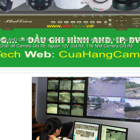
mera AHD Giá Rẻ, Camera CVI Giá Rẻ, Camera Analog Giá Rẻ, Đầu ghi Cam
, Chân đế Camera Giá Rẻ, Nguồn 12V Giá Rẻ, Thẻ Nhớ Camera Giá Rẻ