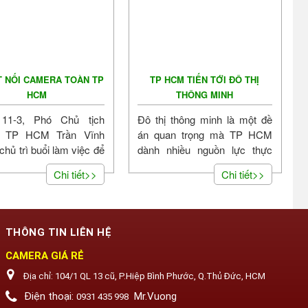
T NỐI CAMERA TOÀN TP
TP HCM TIẾN TỚI ĐÔ THỊ
HCM
THÔNG MINH
11-3, Phó Chủ tịch
Đô thị thông minh là một đề
 TP HCM Trần Vĩnh
án quan trọng mà TP HCM
chủ trì buổi làm việc để
dành nhiều nguồn lực thực
 kế hoạch triển khai
hiện hơn 2 năm qua" - Ủy
Chi tiết>>
Chi tiết>>
vụ năm 2020 của Sở...
viên BCH Trung ương
Đảng,...
THÔNG TIN LIÊN HỆ
CAMERA GIÁ RẺ
Địa chỉ:
104/1 QL 13 cũ, P.Hiệp Bình Phước, Q.Thủ Đức, HCM
Điện thoại:
Mr.Vuong
0931 435 998