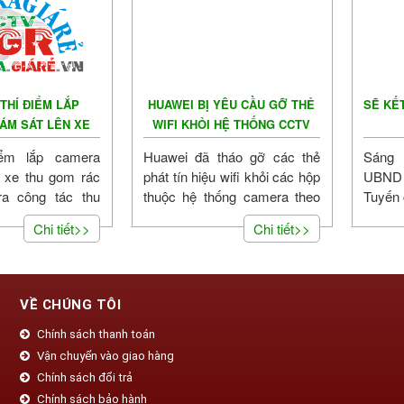
THÍ ĐIỂM LẮP
HUAWEI BỊ YÊU CẦU GỠ THẺ
SẼ KẾ
ÁM SÁT LÊN XE
WIFI KHỎI HỆ THỐNG CCTV
 GOM RÁC
CỦA PAKISTAN
iểm lắp camera
Huawei đã tháo gỡ các thẻ
Sáng 
n xe thu gom rác
phát tín hiệu wifi khỏi các hộp
UBND
ra công tác thu
thuộc hệ thống camera theo
Tuyến 
rác của đội ngũ
dõi an ninh (CCTV) đặt tại
duyệt
Chi tiết>>
Chi tiết>>
 các hành...
Pakistan sau...
nhiệm 
VỀ CHÚNG TÔI
Chính sách thanh toán
Vận chuyển vào giao hàng
Chính sách đổi trả
Chính sách bảo hành