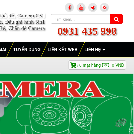
 Giá Rẻ, Camera CVI
, Đầu ghi hình 5in1
 Rẻ, Chân đế Camera
0931 435 998
MÃI
TUYỂN DỤNG
LIÊN KẾT WEB
LIÊN HỆ
0
mặt hàng
0
VND
:
: