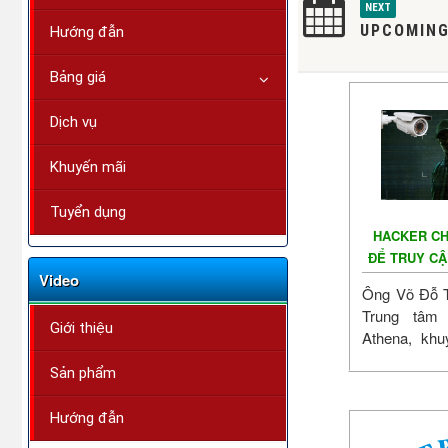
NEXT
UPCOMING
Hướng đẫn
Bảng giá
Dịch vụ
Khuyến mãi
Tuyển dụng
HACKER CH
ĐỂ TRUY C
Video
Ông Võ Đỗ 
Trung tâm
Giới thiệu
Athena, khu
có thể dễ 
Sản phẩm
kiểm soát thôn
Hướng đẫn