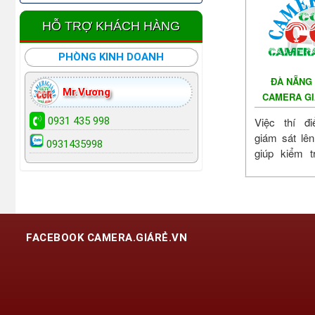
HỖ TRỢ KHÁCH HÀNG
PHÒNG KINH DOANH
ĐÀ NẴNG 
Mr.Vương
CAMERA GI
THU
Việc thí đ
0931 435 998
giám sát lê
0931435998
giúp kiểm t
gom, xử lý 
công nhân và
FACEBOOK CAMERA.GIÁRẺ.VN