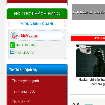
Tỉnh Đồng Nai vừa đưa
HỖ TRỢ KHÁCH HÀNG
PHÒNG KINH DOANH
Mr.Vương
MỚI NH
0931 435 998
0931435998
Tin Tức - Dịch Vụ
Hacker chỉ cần ha
Tin chuyên ngành
camera g
Tin Trong nước
Tin quốc tế