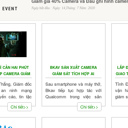
Giảm giá 40% Camera và Đầu ghi hình came
 EVENT
Ngày bắt đầu : Ngày: 14,Tháng: 7 Năm: 2020
Ỉ CẦN HAI PHÚT
BKAV SẢN XUẤT CAMERA
LẮP 
ẬP CAMERA GIÁM
GIÁM SÁT TÍCH HỢP AI
GIAO T
SÁT
Thắng, Giám đốc
Sau smartphone và máy thở,
Tỉnh 
 an ninh mạng
Bkav tiếp tục hợp tác với
vận h
yến cáo, tin tặc
Qualcomm trong việc sản
giám s
dàng xâm nhập,
xuất camera giám sát an
giao t
Chi tiết>>
Chi tiết>>
g tin từ...
ninh.<br />Hệ thống camera...
quốc...