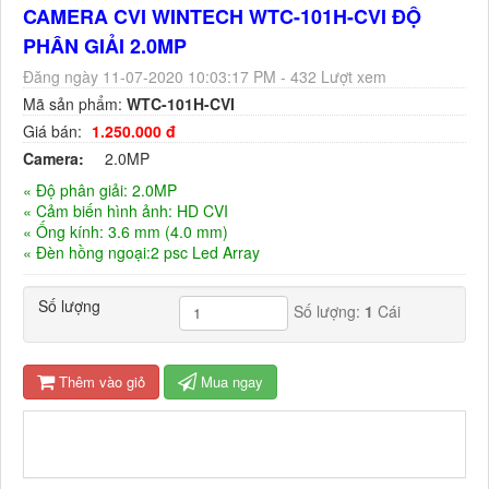
CAMERA CVI WINTECH WTC-101H-CVI ĐỘ
PHÂN GIẢI 2.0MP
Đăng ngày 11-07-2020 10:03:17 PM - 432 Lượt xem
Mã sản phẩm:
WTC-101H-CVI
Giá bán:
1.250.000 đ
Camera:
2.0MP
« Độ phân giải: 2.0MP
« Cảm biến hình ảnh: HD CVI
« Ống kính: 3.6 mm (4.0 mm)
« Đèn hồng ngoại:2 psc Led Array
Số lượng
Số lượng:
1
Cái
Thêm vào giỏ
Mua ngay