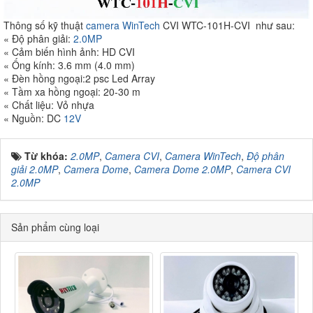
Thông số kỹ thuật
camera WinTech
CVI WTC-101H-CVI như sau:
« Độ phân giải:
2.0MP
« Cảm biến hình ảnh: HD CVI
« Ống kính: 3.6 mm (4.0 mm)
« Đèn hồng ngoại:2 psc Led Array
« Tầm xa hồng ngoại: 20-30 m
« Chất liệu: Vỏ nhựa
« Nguồn: DC
12V
Từ khóa:
2.0MP
,
Camera CVI
,
Camera WinTech
,
Độ phân
giải 2.0MP
,
Camera Dome
,
Camera Dome 2.0MP
,
Camera CVI
2.0MP
Sản phẩm cùng loại