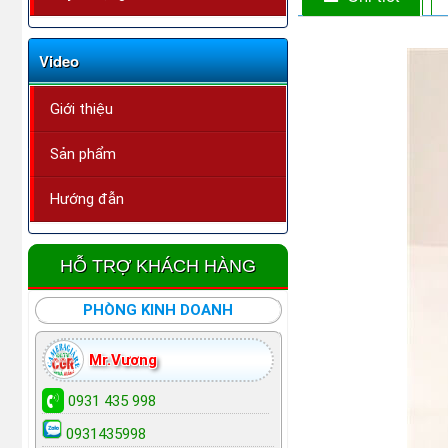
Video
Giới thiệu
Sản phẩm
Hướng đẫn
HỖ TRỢ KHÁCH HÀNG
PHÒNG KINH DOANH
Mr.Vương
0931 435 998
0931435998