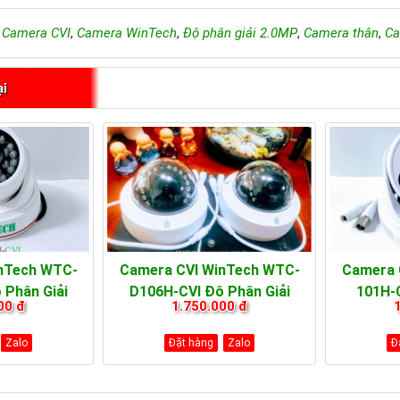
,
Camera CVI
,
Camera WinTech
,
Độ phân giải 2.0MP
,
Camera thân
,
Ca
ại
nTech WTC-
Camera CVI WinTech WTC-
Camera 
 Phân Giải
D106H-CVI Độ Phân Giải
101H-C
00 đ
1.750.000 đ
P
2.0MP
Zalo
Đặt hàng
Zalo
Đ