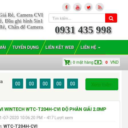
 Giá Rẻ, Camera CVI
, Đầu ghi hình 5in1
 Rẻ, Chân đế Camera
0931 435 998
MÃI
TUYỂN DỤNG
LIÊN KẾT WEB
LIÊN HỆ
0
mặt hàng
0
VND
:
:
ra
00
00
00
00
00
Xem thêm
I WINTECH WTC-T204H-CVI ĐỘ PHÂN GIẢI 2.0MP
1-07-2020 10:06:20 PM - 417 Lượt xem
m:
WTC-T204H-CVI