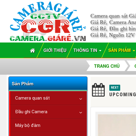
Camera quan sát Gi
Giá Rẻ, Camera Ana
Giá Rẻ, Đầu ghi hì
Giá Rẻ, Nguồn 12V
GIỚI THIỆU
THÔNG TIN
SẢN PHẨM
TRANG CHỦ
Sản Phẩm
NEXT
UPCOMING
Camera quan sát
Đầu ghi Camera
Máy bộ đàm