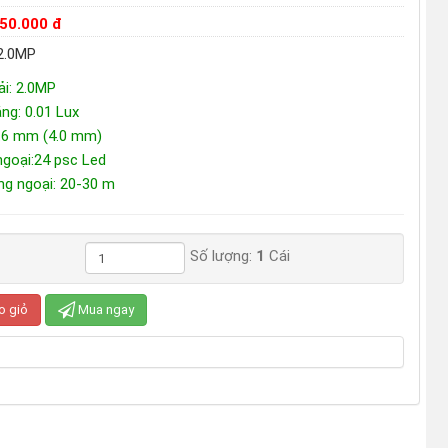
450.000 đ
2.0MP
ải: 2.0MP
ng: 0.01 Lux
3.6 mm (4.0 mm)
ngoại:24 psc Led
ng ngoại: 20-30 m
Số lượng:
1
Cái
o giỏ
Mua ngay