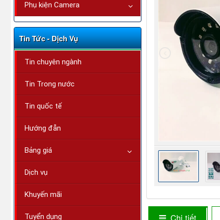
Phụ kiện Camera
Tin Tức - Dịch Vụ
Tin chuyên ngành
Tin Trong nước
Tin quốc tế
Hướng đẫn
Bảng giá
Dịch vụ
Khuyến mãi
Chi tiết
Tuyển dụng