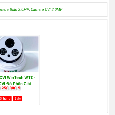
mera thân 2.0MP
,
Camera CVI 2.0MP
CVI WinTech WTC-
VI Độ Phân Giải
1.250.000 đ
2.0MP
ặt hàng
Zalo