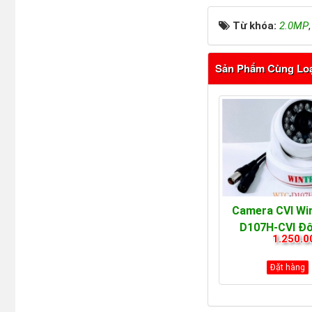
Từ khóa:
2.0MP
Sản Phẩm Cùng Lo
Camera CVI Wi
D107H-CVI Độ
1.250.0
2.0M
Đặt hàng