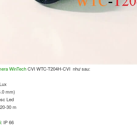
era WinTech
CVI WTC-T204H-CVI như sau:
 Lux
4.0 mm)
psc Led
 20-30 m
i
: IP 66