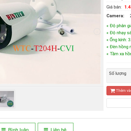
Giá bán:
1.
Camera:
« Độ phân gi
« Độ nhạy sá
« Ống kính: 
« Đèn hồng 
« Tầm xa hồ
Số lượng
Thêm và
Bình luận
Liên hệ