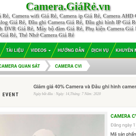
Camera.GiáRẻ.vn
á Rẻ, Camera wifi Giá Rẻ, Camera ip Giá Rẻ, Camera AHD
log Giá Rẻ, Đầu ghi Camera Giá Rẻ, Đầu ghi hình IP Giá Rẻ
nh DVR Giá Rẻ, Máy bộ đàm Giá Rẻ, Phụ kiện Camera Giá
 Giá Rẻ, Thẻ Nhớ Camera Giá Rẻ
TÀI LIỆU
VIDEOS
HƯỚNG ĐẪN
DỊCH VỤ
KHUYẾN 
CAMERA QUAN SÁT
CAMERA CVI
Giảm giá 40% Camera và Đầu ghi hình came
 EVENT
Ngày bắt đầu : Ngày: 14,Tháng: 7 Năm: 2020
CAMERA CV
Đăng ngày 1
Mã sản phẩ