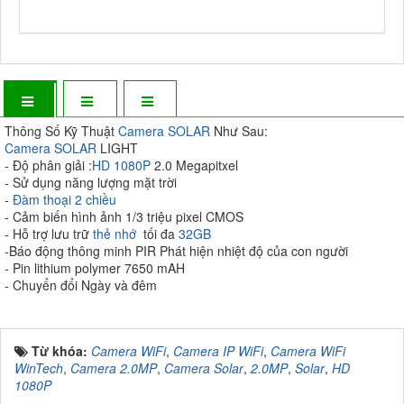
Thông Số Kỹ Thuật
Camera SOLAR
Như Sau:
Camera SOLAR
LIGHT
- Độ phân giải :
HD 1080P
2.0 Megapitxel
- Sử dụng năng lượng mặt trời
-
Đàm thoại 2 chiều
- Cảm biến hình ảnh 1/3 triệu pixel CMOS
- Hỗ trợ lưu trữ
thẻ nhớ
tối đa
32GB
-Báo động thông minh PIR Phát hiện nhiệt độ của con người
- Pin lithium polymer 7650 mAH
- Chuyển đổi Ngày và đêm
Từ khóa:
Camera WiFi
,
Camera IP WiFi
,
Camera WiFi
WinTech
,
Camera 2.0MP
,
Camera Solar
,
2.0MP
,
Solar
,
HD
1080P