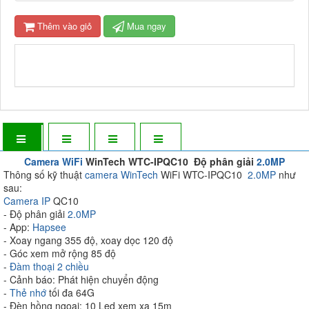
Thêm vào giỏ
Mua ngay
Camera WiFi
WinTech WTC-IPQC10 Độ phân giải
2.0MP
Thông số kỹ thuật
camera WinTech
WiFi WTC-IPQC10
2.0MP
như
sau:
Camera IP
QC10
- Độ phân giải
2.0MP
- App:
Hapsee
- Xoay ngang 355 độ, xoay dọc 120 độ
- Góc xem mở rộng 85 độ
-
Đàm thoại 2 chiều
- Cảnh báo: Phát hiện chuyển động
-
Thẻ nhớ
tối đa 64G
- Đèn hồng ngoại: 10 Led xem xa 15m