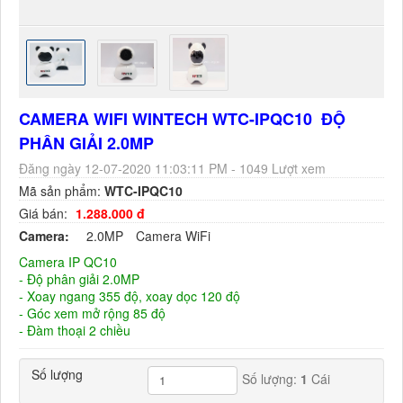
CAMERA WIFI WINTECH WTC-IPQC10 ĐỘ
PHÂN GIẢI 2.0MP
Đăng ngày 12-07-2020 11:03:11 PM - 1049 Lượt xem
Mã sản phẩm:
WTC-IPQC10
Giá bán:
1.288.000 đ
Camera:
2.0MP
Camera WiFi
Camera IP QC10
- Độ phân giải 2.0MP
- Xoay ngang 355 độ, xoay dọc 120 độ
- Góc xem mở rộng 85 độ
- Đàm thoại 2 chiều
Số lượng
Số lượng:
1
Cái