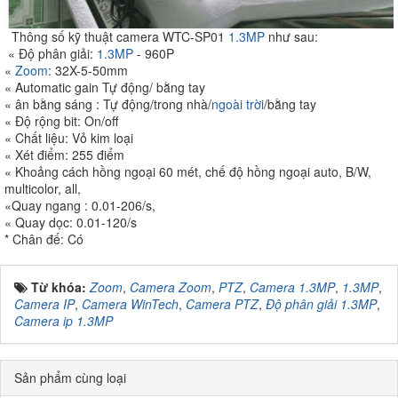
Thông số kỹ thuật camera WTC-SP01
1.3MP
như sau:
« Độ phân giải:
1.3MP
- 960P
«
Zoom
: 32X-5-50mm
« Automatic gain Tự động/ bằng tay
« ân bằng sáng : Tự động/trong nhà/
ngoài trời
/bằng tay
« Độ rộng bit: On/off
« Chất liệu: Vỏ kim loại
« Xét điểm: 255 điểm
« Khoảng cách hồng ngoại 60 mét, chế độ hồng ngoại auto, B/W,
multicolor, all,
«Quay ngang : 0.01-206/s,
« Quay dọc: 0.01-120/s
* Chân đế: Có
Từ khóa:
Zoom
,
Camera Zoom
,
PTZ
,
Camera 1.3MP
,
1.3MP
,
Camera IP
,
Camera WinTech
,
Camera PTZ
,
Độ phân giải 1.3MP
,
Camera ip 1.3MP
Sản phẩm cùng loại