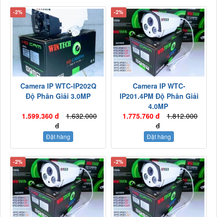
-2%
-2%
Camera IP WTC-IP202Q
Camera IP WTC-
Độ Phân Giải 3.0MP
IP201.4PM Độ Phân Giải
4.0MP
1.599.360 đ
1.632.000
1.775.760 đ
1.812.000
đ
đ
Đặt hàng
Đặt hàng
-2%
-2%