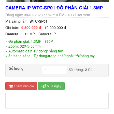
CAMERA IP WTC-SP01 ĐỘ PHÂN GIẢI 1.3MP
Đăng ngày 08-07-2020 11:47:10 PM - 403 Lượt xem
Mã sản phẩm:
WTC-SP01
Giá bán:
9.800.000 đ
10.000.000 đ
Camera:
1.3MP
Camera IP
« Độ phân giải: 1.3MP - 960P
« Zoom: 32X-5-50mm
« Automatic gain Tự động/ bằng tay
« ân bằng sáng : Tự động/trong nhà/ngoài trời/bằng tay
Số lượng
Số lượng:
2
Cái
Thêm vào giỏ
Mua ngay