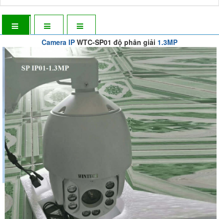
Camera IP
WTC-SP01 độ phân giải
1.3MP