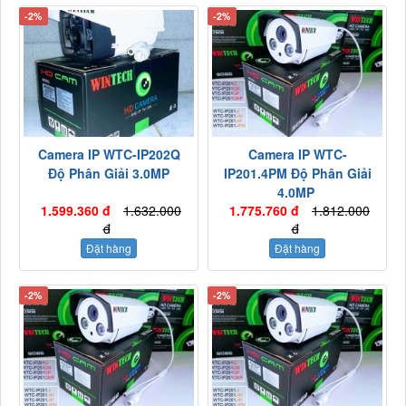
-2%
-2%
Camera IP WTC-IP202Q
Camera IP WTC-
Độ Phân Giải 3.0MP
IP201.4PM Độ Phân Giải
4.0MP
1.599.360 đ
1.632.000
1.775.760 đ
1.812.000
đ
đ
Đặt hàng
Đặt hàng
-2%
-2%