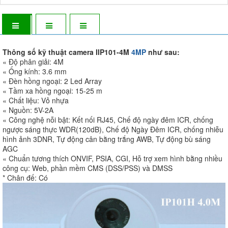
Thông số kỹ thuật camera IIP101-4M
4MP
như sau:
« Độ phân giải: 4M
« Ống kính: 3.6 mm
« Đèn hồng ngoại: 2 Led Array
« Tầm xa hồng ngoại: 15-25 m
« Chất liệu: Vỏ nhựa
« Nguồn: 5V-2A
« Công nghệ nỗi bật: Kết nối RJ45, Chế độ ngày đêm ICR, chống
ngược sáng thực WDR(120dB), Chế độ Ngày Đêm ICR, chống nhiễu
hình ảnh 3DNR, Tự động cân bằng trắng AWB, Tự động bù sáng
AGC
« Chuẩn tương thích ONVIF, PSIA, CGI, Hỗ trợ xem hình bằng nhiều
công cụ: Web, phần mềm CMS (DSS/PSS) và DMSS
* Chân đế: Có