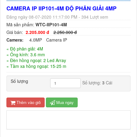
CAMERA IP IIP101-4M ĐỘ PHÂN GIẢI 4MP
Đăng ngày 08-07-2020 11:17:00 PM - 394 Lượt xem
Mã sản phẩm:
WTC-IIP101-4M
Giá bán:
2.205.000 đ
2.250.000 đ
Camera:
4.0MP
Camera IP
« Độ phân giải: 4M
« Ống kính: 3.6 mm
« Đèn hồng ngoại: 2 Led Array
« Tầm xa hồng ngoại: 15-25 m
Số lượng
Số lượng:
3
Cái
Thêm vào giỏ
Mua ngay