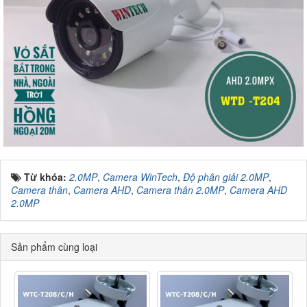
Từ khóa:
2.0MP
,
Camera WinTech
,
Độ phân giải 2.0MP
,
Camera thân
,
Camera AHD
,
Camera thân 2.0MP
,
Camera AHD
2.0MP
Sản phẩm cùng loại