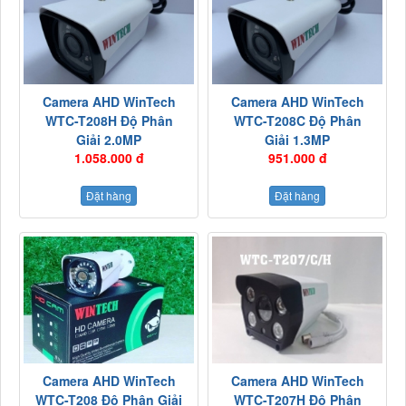
Camera AHD WinTech
Camera AHD WinTech
WTC-T208H Độ Phân
WTC-T208C Độ Phân
Giải 2.0MP
Giải 1.3MP
1.058.000 đ
951.000 đ
Đặt hàng
Đặt hàng
Camera AHD WinTech
Camera AHD WinTech
WTC-T208 Độ Phân Giải
WTC-T207H Độ Phân