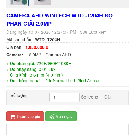
CAMERA AHD WINTECH WTD -T204H ĐỘ
PHÂN GIẢI 2.0MP
Đăng ngày 10-07-2020 12:27:07 PM - 388 Lượt xem
Mã sản phẩm:
WTD -T204H
Giá bán:
1.050.000 đ
Camera:
2.0MP
Camera AHD
« Độ phân giải: 720P/960P/1080P
« Độ nhạy sáng: 0.01 Lux
« Ống kính: 3.6 mm (4.0 mm)
« Đèn hồng ngoại: 12 Ir Normal Led (3led Array)
Số lượng
Số lượng:
1
Cái
Thêm vào giỏ
Mua ngay