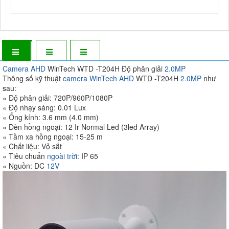
Camera AHD
WinTech WTD -T204H Độ phân giải
2.0MP
Thông số kỹ thuật
camera WinTech
AHD
WTD -T204H
2.0MP
như
sau:
« Độ phân giải: 720P/960P/1080P
« Độ nhạy sáng: 0.01 Lux
« Ống kính: 3.6 mm (4.0 mm)
« Đèn hồng ngoại: 12 Ir Normal Led (3led Array)
« Tầm xa hồng ngoại: 15-25 m
« Chất liệu: Vỏ sắt
« Tiêu chuẩn
ngoài trời
: IP 65
« Nguồn: DC
12V