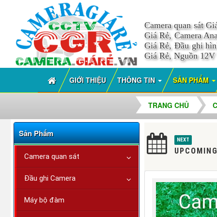
Camera quan sát Gi
Giá Rẻ, Camera Ana
Giá Rẻ, Đầu ghi hì
Giá Rẻ, Nguồn 12V
GIỚI THIỆU
THÔNG TIN
SẢN PHẨM
TRANG CHỦ
Sản Phẩm
NEXT
UPCOMING
Camera quan sát
Đầu ghi Camera
Máy bộ đàm