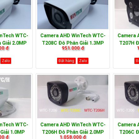
nTech WTC-
Camera AHD WinTech WTC-
Camera 
 Giải 2.0MP
T208C Độ Phân Giải 1.3MP
T207H Đ
00 đ
951.000 đ
Zalo
Đặt hàng
Zalo
Đ
nTech WTC-
Camera AHD WinTech WTC-
Camera 
Giải 1.0MP
T206H Độ Phân Giải 2.0MP
T206C Đ
00 đ
1.058.000 đ