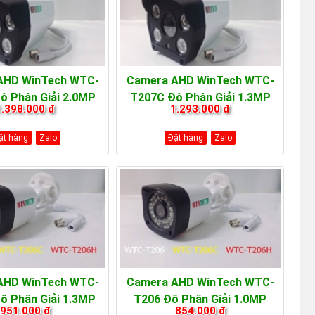
AHD WinTech WTC-
Camera AHD WinTech WTC-
ộ Phân Giải 2.0MP
T207C Độ Phân Giải 1.3MP
1.398.000 đ
1.293.000 đ
ặt hàng
Zalo
Đặt hàng
Zalo
AHD WinTech WTC-
Camera AHD WinTech WTC-
ộ Phân Giải 1.3MP
T206 Độ Phân Giải 1.0MP
951.000 đ
854.000 đ