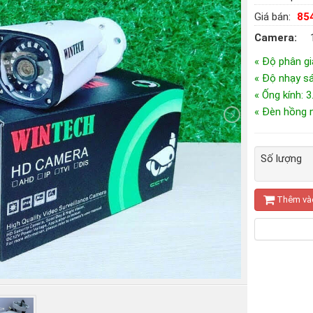
Giá bán:
85
Camera:
« Độ phân gi
« Độ nhạy sá
« Ống kính: 
« Đèn hồng n
Số lượng
Thêm và