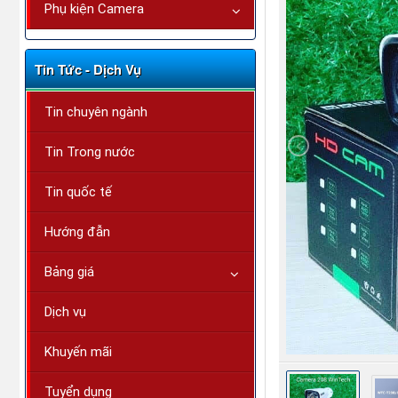
Phụ kiện Camera
Tin Tức - Dịch Vụ
Tin chuyên ngành
Tin Trong nước
Tin quốc tế
Hướng đẫn
Bảng giá
Dịch vụ
Khuyến mãi
Tuyển dụng