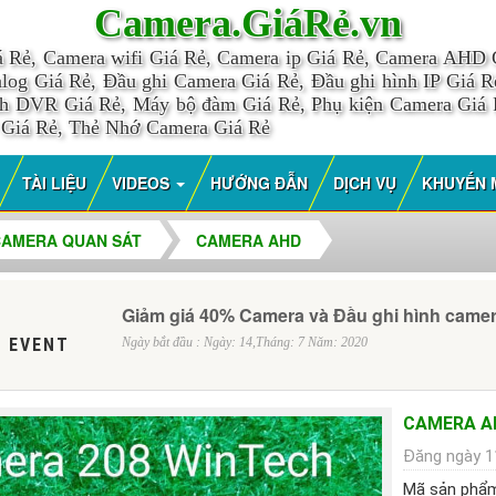
Camera.GiáRẻ.vn
á Rẻ, Camera wifi Giá Rẻ, Camera ip Giá Rẻ, Camera AHD
log Giá Rẻ, Đầu ghi Camera Giá Rẻ, Đầu ghi hình IP Giá Rẻ
nh DVR Giá Rẻ, Máy bộ đàm Giá Rẻ, Phụ kiện Camera Giá
 Giá Rẻ, Thẻ Nhớ Camera Giá Rẻ
TÀI LIỆU
VIDEOS
HƯỚNG ĐẪN
DỊCH VỤ
KHUYẾN 
CAMERA QUAN SÁT
CAMERA AHD
Giảm giá 40% Camera và Đầu ghi hình came
 EVENT
Ngày bắt đầu : Ngày: 14,Tháng: 7 Năm: 2020
CAMERA AH
Đăng ngày 1
Mã sản phẩ