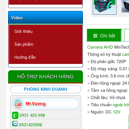
Video
Giới thiệu
Chi tiết
Sản phẩm
Camera AHD
WinTech
Thông số kỹ thuật
cam
Hướng đẫn
« Độ phân giải: 720P
« Độ nhạy sáng: 0.01
« Ống kính: 3.6 mm (
HỖ TRỢ KHÁCH HÀNG
« Đèn hồng ngoại: 24
PHÒNG KINH DOANH
« Tầm xa hồng ngoại:
« Chất liệu: Vỏ nhựa
Mr.Vương
« Tiêu chuẩn
ngoài trờ
« Nguồn: DC
12V
0931 435 998
0931435998