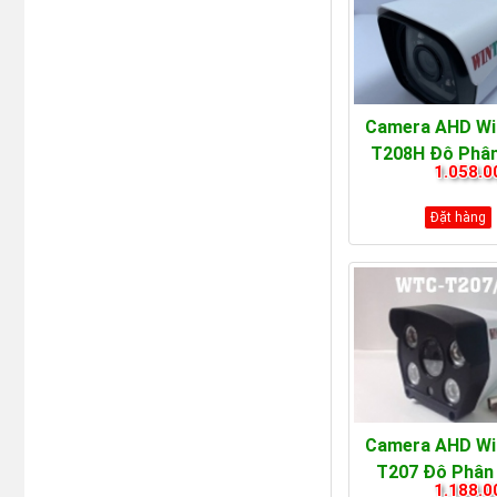
Camera AHD Wi
T208H Độ Phân
1.058.0
Đặt hàng
Camera AHD Wi
T207 Độ Phân 
1.188.0