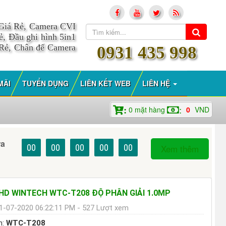
 Giá Rẻ, Camera CVI
, Đầu ghi hình 5in1
 Rẻ, Chân đế Camera
0931 435 998
MÃI
TUYỂN DỤNG
LIÊN KẾT WEB
LIÊN HỆ
0
mặt hàng
0
VND
:
:
ra
00
00
00
00
00
Xem thêm
D WINTECH WTC-T208 ĐỘ PHÂN GIẢI 1.0MP
1-07-2020 06:22:11 PM - 527 Lượt xem
m:
WTC-T208