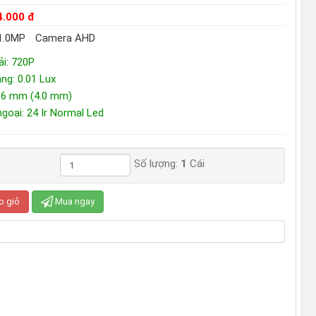
4.000 đ
1.0MP
Camera AHD
ải: 720P
ng: 0.01 Lux
3.6 mm (4.0 mm)
goại: 24 Ir Normal Led
Số lượng:
1
Cái
o giỏ
Mua ngay