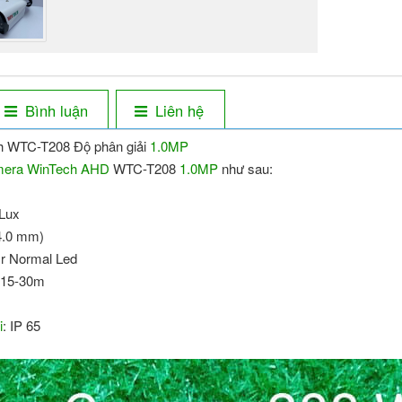
Bình luận
Liên hệ
 WTC-T208 Độ phân giải
1.0MP
era WinTech
AHD
WTC-T208
1.0MP
như sau:
 Lux
4.0 mm)
 Ir Normal Led
 15-30m
i
: IP 65