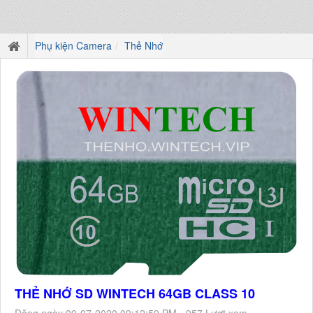
Phụ kiện Camera
Thẻ Nhớ
THẺ NHỚ SD WINTECH 64GB CLASS 10
Đăng ngày 09-07-2020 09:12:59 PM - 957 Lượt xem