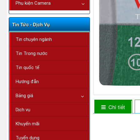
Phụ kiện Camera
Tin Tức - Dịch Vụ
Tin chuyên ngành
Tin Trong nước
Tin quốc tế
Hướng đẫn
Bảng giá
Chi tiết
Dịch vụ
Khuyến mãi
Tuyển dụng