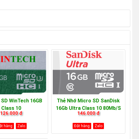
 SD WinTech 16GB
Thẻ Nhớ Micro SD SanDisk
Class 10
16Gb Ultra Class 10 80Mb/s
126.000 đ
146.000 đ
ặt hàng
Zalo
Đặt hàng
Zalo