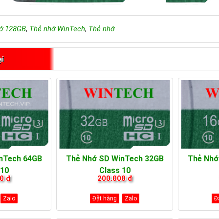
ớ 128GB
,
Thẻ nhớ WinTech
,
Thẻ nhớ
ại
nTech 64GB
Thẻ Nhớ SD WinTech 32GB
Thẻ Nhớ
 10
Class 10
0 đ
200.000 đ
Zalo
Đặt hàng
Zalo
Đ