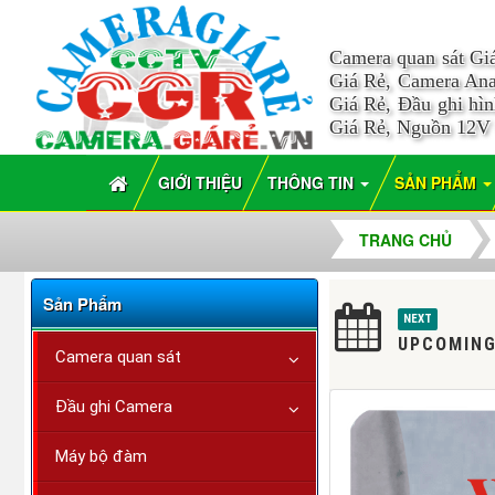
Camera quan sát Gi
Giá Rẻ, Camera Ana
Giá Rẻ, Đầu ghi hì
Giá Rẻ, Nguồn 12V
GIỚI THIỆU
THÔNG TIN
SẢN PHẨM
TRANG CHỦ
Sản Phẩm
NEXT
UPCOMING
Camera quan sát
Đầu ghi Camera
Máy bộ đàm