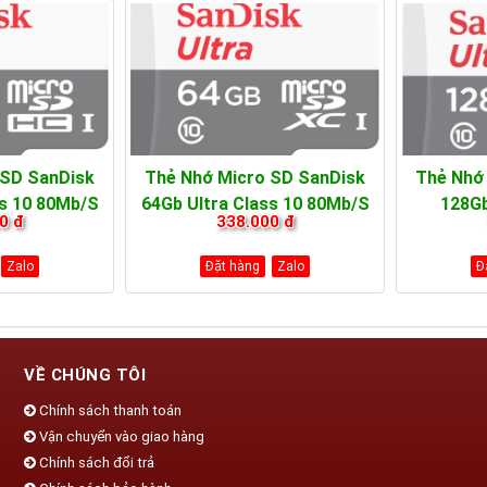
 SD SanDisk
Thẻ Nhớ Micro SD SanDisk
Thẻ Nhớ
ss 10 80Mb/s
64Gb Ultra Class 10 80Mb/s
128Gb
0 đ
338.000 đ
Zalo
Đặt hàng
Zalo
Đ
VỀ CHÚNG TÔI
Chính sách thanh toán
Vận chuyển vào giao hàng
Chính sách đổi trả