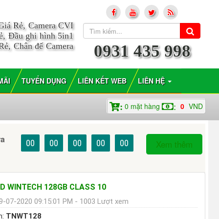
 Giá Rẻ, Camera CVI
, Đầu ghi hình 5in1
 Rẻ, Chân đế Camera
0931 435 998
MÃI
TUYỂN DỤNG
LIÊN KẾT WEB
LIÊN HỆ
0
mặt hàng
0
VND
:
:
ra
00
00
00
00
00
Xem thêm
D WINTECH 128GB CLASS 10
9-07-2020 09:15:01 PM - 1003 Lượt xem
m:
TNWT128