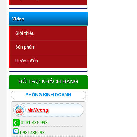
Video
Giới thiệu
Sản phẩm
Hướng đẫn
HỖ TRỢ KHÁCH HÀNG
PHÒNG KINH DOANH
Mr.Vương
0931 435 998
0931435998