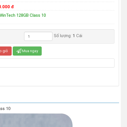
0.000 đ
WinTech 128GB Class 10
Số lượng:
1
Cái
o giỏ
Mua ngay
ss 10