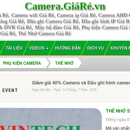
Camera.GiáRẻ.vn
á Rẻ, Camera wifi Giá Rẻ, Camera ip Giá Rẻ, Camera AHD
log Giá Rẻ, Đầu ghi Camera Giá Rẻ, Đầu ghi hình IP Giá Rẻ
nh DVR Giá Rẻ, Máy bộ đàm Giá Rẻ, Phụ kiện Camera Giá
 Giá Rẻ, Thẻ Nhớ Camera Giá Rẻ
TÀI LIỆU
VIDEOS
HƯỚNG ĐẪN
DỊCH VỤ
KHUYẾN 
PHỤ KIỆN CAMERA
THẺ NHỚ
Giảm giá 40% Camera và Đầu ghi hình came
 EVENT
Ngày bắt đầu : Ngày: 14,Tháng: 7 Năm: 2020
THẺ NHỚ S
Đăng ngày 0
Mã sản phẩ