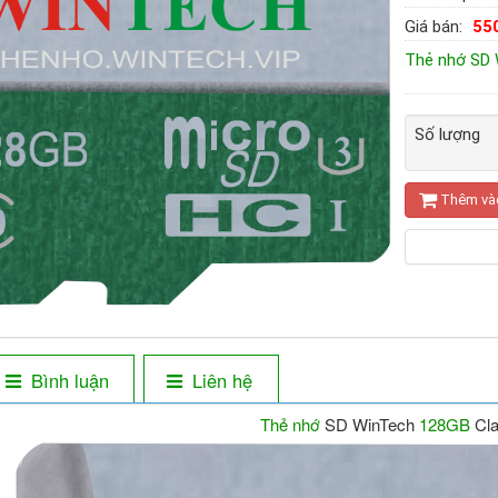
Giá bán:
55
Thẻ nhớ SD 
Số lượng
Thêm và
Bình luận
Liên hệ
Thẻ nhớ
SD WinTech
128GB
Cla