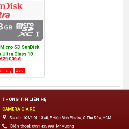
 Micro SD SanDisk
 Ultra Class 10
620.000 đ
80Mb/s
ặt hàng
Zalo
THÔNG TIN LIÊN HỆ
CAMERA GIÁ RẺ
Địa chỉ:
104/1 QL 13 cũ, P.Hiệp Bình Phước, Q.Thủ Đức, HCM
Điện thoại:
Mr.Vuong
0931 435 998