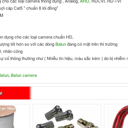
cho các loại camera thông dụng , Analog,
AHD
, HDCVI, HD-TVI
ợi cáp Cat5 " chuẩn 8 lõi đồng"
0M
n dụng cho các loại camera chuẩn HD,
lượng tốt hơn so với các dòng
Balun
đang có mặt trên thi trường
tư, nhân công
 cố thông thường như ( Nhiễu tín hiệu, màu sắc kém ) do bị nhiễm 
Balun
,
Balun camera
ại