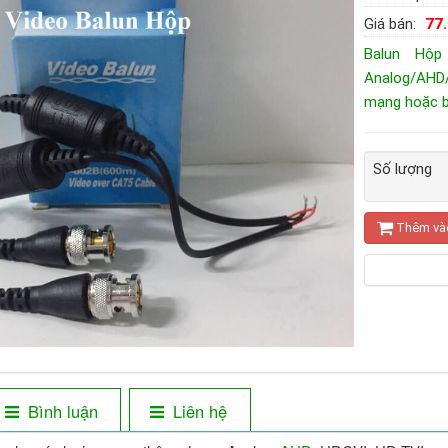
Giá bán:
77
Balun Hộp
Analog/AHD/
mạng hoặc b
Số lượng
Thêm và
Bình luận
Liên hệ