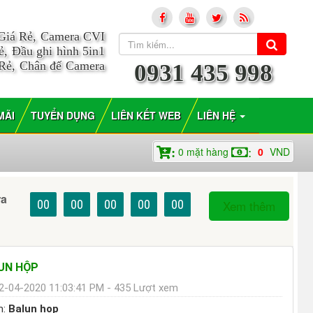
 Giá Rẻ, Camera CVI
, Đầu ghi hình 5in1
 Rẻ, Chân đế Camera
0931 435 998
MÃI
TUYỂN DỤNG
LIÊN KẾT WEB
LIÊN HỆ
0
mặt hàng
0
VND
:
:
ra
00
00
00
00
00
Xem thêm
UN HỘP
2-04-2020 11:03:41 PM - 435 Lượt xem
m:
Balun hop