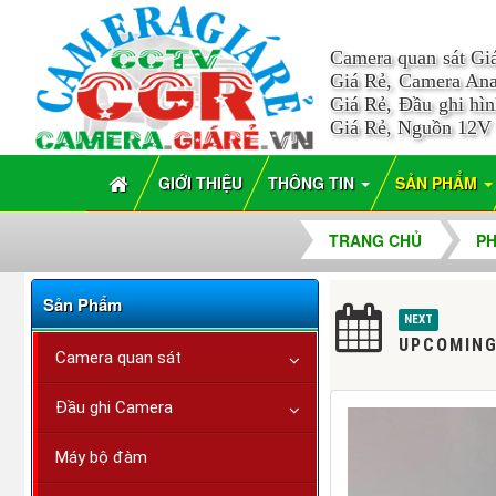
Camera quan sát Gi
Giá Rẻ, Camera Ana
Giá Rẻ, Đầu ghi hì
Giá Rẻ, Nguồn 12V
GIỚI THIỆU
THÔNG TIN
SẢN PHẨM
TRANG CHỦ
PH
Sản Phẩm
NEXT
UPCOMING
Camera quan sát
Đầu ghi Camera
Máy bộ đàm