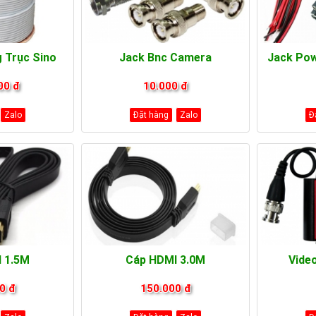
 Trục Sino
Jack Bnc Camera
Jack Pow
00 đ
10.000 đ
Zalo
Đặt hàng
Zalo
Đ
 1.5M
Cáp HDMI 3.0M
Vide
0 đ
150.000 đ