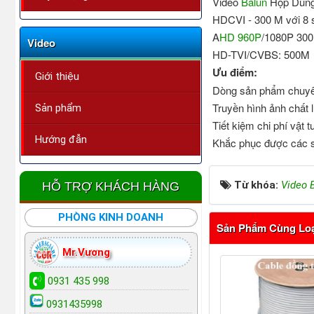
Video
Balun
Hộp Dùng 
HDCVI - 300 M với 8 s
A
HD 960P
/1080P 30
Video
HD-TVI/CVBS: 500M
Ưu điểm:
Giới thiệu
Dòng sản phẩm chuyê
Truyền hình ảnh chất 
Sản phẩm
Tiết kiệm chi phí vật 
Hướng đẫn
Khắc phục được các sự
Từ khóa:
Video 
HỖ TRỢ KHÁCH HÀNG
PHÒNG KINH DOANH
Sản Phẩm Cùng Lo
Mr.Vương
0931 435 998
0931435998