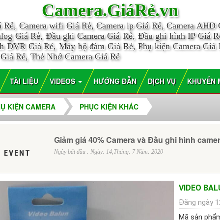
Camera.GiáRẻ.vn
á Rẻ, Camera wifi Giá Rẻ, Camera ip Giá Rẻ, Camera AHD
log Giá Rẻ, Đầu ghi Camera Giá Rẻ, Đầu ghi hình IP Giá Rẻ
nh DVR Giá Rẻ, Máy bộ đàm Giá Rẻ, Phụ kiện Camera Giá
 Giá Rẻ, Thẻ Nhớ Camera Giá Rẻ
TÀI LIỆU
VIDEOS
HƯỚNG ĐẪN
DỊCH VỤ
KHUYẾN 
Ụ KIỆN CAMERA
PHỤC KIỆN KHÁC
Giảm giá 40% Camera và Đầu ghi hình came
 EVENT
Ngày bắt đầu : Ngày: 14,Tháng: 7 Năm: 2020
VIDEO BAL
Đăng ngày 1
Mã sản phẩ