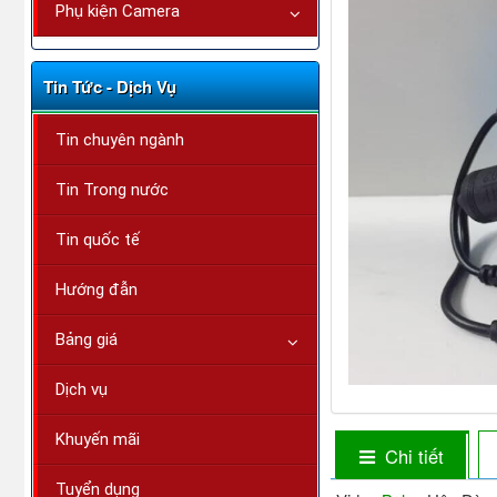
Phụ kiện Camera
Tin Tức - Dịch Vụ
Tin chuyên ngành
Tin Trong nước
Tin quốc tế
Hướng đẫn
Bảng giá
Dịch vụ
Khuyến mãi
Chi tiết
Tuyển dụng