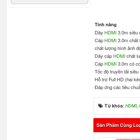
Tính năng
Dây
HDMI
3.0m siêu 
Cáp
HDMI
3.0m chất l
chất lượng hình ảnh đ
Dây cáp
HDMI
chất lư
Cáp
HDMI
3.0m có cơ
Tốc độ truyền tải siê
Hỗ trợ Full HD (hai kê
Đáp ứng các tiêu chuẩ
Từ khóa:
HDMI
,
Sản Phẩm Cùng Lo