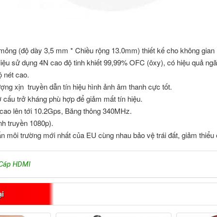
mỏng (độ dày 3,5 mm * Chiều rộng 13.0mm) thiết kế cho không gian 
iệu sử dụng 4N cao độ tinh khiết 99,99% OFC (ôxy), có hiệu quả ngăn
ộ nét cao.
ợng xịn truyền dẫn tín hiệu hình ảnh âm thanh cực tốt.
 cấu trở kháng phù hợp để giảm mất tín hiệu.
u cao lên tới 10.2Gps, Băng thông 340MHz.
nh truyền 1080p).
n môi trường mới nhất của EU cùng nhau bảo vệ trái đất, giảm thiểu
Cáp HDMI
ại