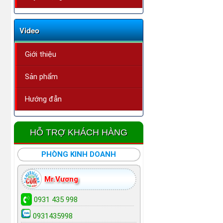
Video
Giới thiệu
Sản phẩm
Hướng đẫn
HỖ TRỢ KHÁCH HÀNG
PHÒNG KINH DOANH
Mr.Vương
0931 435 998
0931435998