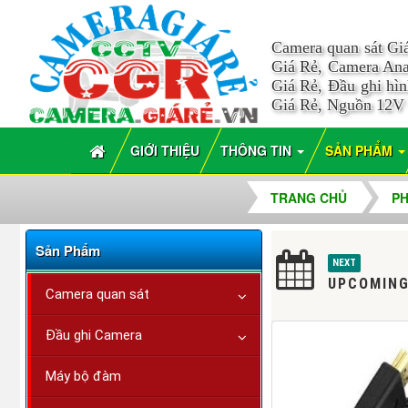
Camera quan sát Gi
Giá Rẻ, Camera Ana
Giá Rẻ, Đầu ghi hì
Giá Rẻ, Nguồn 12V
GIỚI THIỆU
THÔNG TIN
SẢN PHẨM
TRANG CHỦ
PH
Sản Phẩm
NEXT
UPCOMING
Camera quan sát
Đầu ghi Camera
Máy bộ đàm