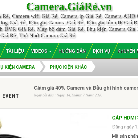
Camera.GiáRẻ.vn
á Rẻ, Camera wifi Giá Rẻ, Camera ip Giá Rẻ, Camera AHD
log Giá Rẻ, Đầu ghi Camera Giá Rẻ, Đầu ghi hình IP Giá Rẻ
nh DVR Giá Rẻ, Máy bộ đàm Giá Rẻ, Phụ kiện Camera Giá
 Giá Rẻ, Thẻ Nhớ Camera Giá Rẻ
TÀI LIỆU
VIDEOS
HƯỚNG ĐẪN
DỊCH VỤ
KHUYẾN 
Ụ KIỆN CAMERA
PHỤC KIỆN KHÁC
Giảm giá 40% Camera và Đầu ghi hình came
 EVENT
Ngày bắt đầu : Ngày: 14,Tháng: 7 Năm: 2020
CÁP HDMI 
Đăng ngày 1
Mã sản phẩ