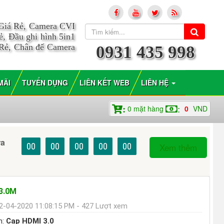
 Giá Rẻ, Camera CVI
, Đầu ghi hình 5in1
 Rẻ, Chân đế Camera
0931 435 998
MÃI
TUYỂN DỤNG
LIÊN KẾT WEB
LIÊN HỆ
0
mặt hàng
0
VND
:
:
ra
00
00
00
00
00
Xem thêm
3.0M
2-04-2020 11:08:15 PM - 427 Lượt xem
m:
Cap HDMI 3.0