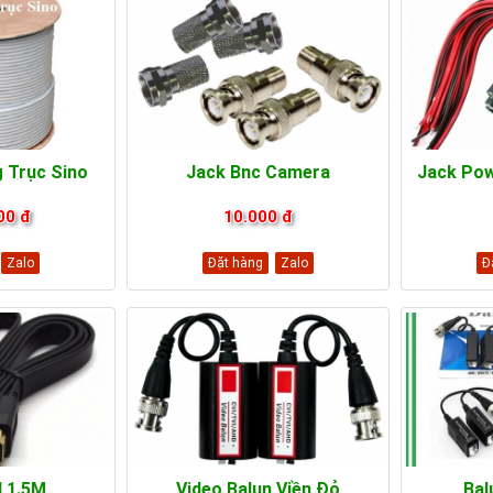
 Trục Sino
Jack Bnc Camera
Jack Pow
00 đ
10.000 đ
Zalo
Đặt hàng
Zalo
Đ
 1.5M
Video Balun Viền Đỏ
Bal