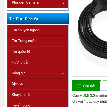
Phụ kiện Camera
Tin Tức - Dịch Vụ
Tin chuyên ngành
Tin Trong nước
Tin quốc tế
Hướng đẫn
Bảng giá
Dịch vụ
Chi tiết
Khuyến mãi
Cáp
HDMI
3.0m mềm m
chỉ với 1 cáp duy nhất
Tuyển dụng