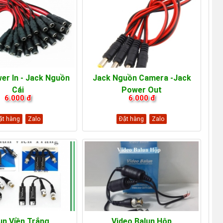
er In - Jack Nguồn
Jack Nguồn Camera -Jack
Cái
Power Out
6.000 đ
6.000 đ
ặt hàng
Zalo
Đặt hàng
Zalo
un Viền Trắng
Video Balun Hộp