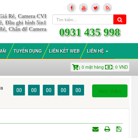
 Giá Rẻ, Camera CVI
, Đầu ghi hình 5in1
 Rẻ, Chân đế Camera
0931 435 998
MÃI
TUYỂN DỤNG
LIÊN KẾT WEB
LIÊN HỆ
0
mặt hàng
0
VND
:
:
ra
00
00
00
00
00
Xem thêm