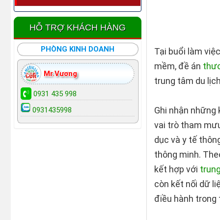
HỖ TRỢ KHÁCH HÀNG
PHÒNG KINH DOANH
Tại buổi làm việ
mềm, đề án
thư
Mr.Vương
trung tâm du lịch.
0931 435 998
Ghi nhận những 
0931435998
vai trò tham mưu
dục và y tế thô
thông minh. Theo
kết hợp với
trun
còn kết nối dữ l
điều hành trong 