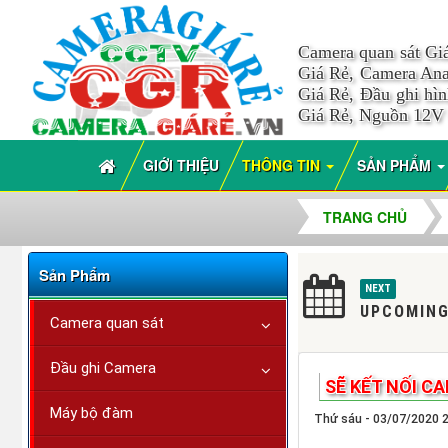
Camera quan sát Gi
Giá Rẻ, Camera Ana
Giá Rẻ, Đầu ghi hì
Giá Rẻ, Nguồn 12V
GIỚI THIỆU
THÔNG TIN
SẢN PHẨM
TRANG CHỦ
Sản Phẩm
NEXT
UPCOMING
Camera quan sát
Đầu ghi Camera
SẼ KẾT NỐI C
Máy bộ đàm
Thứ sáu - 03/07/2020 