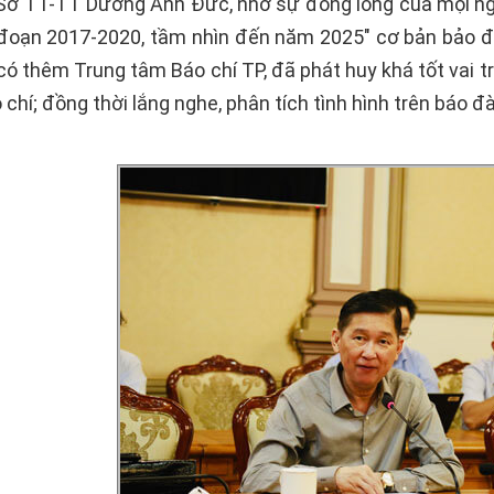
Sở TT-TT Dương Anh Đức, nhờ sự đồng lòng của mọi ng
 đoạn 2017-2020, tầm nhìn đến năm 2025" cơ bản bảo đ
ó thêm Trung tâm Báo chí TP, đã phát huy khá tốt vai tr
 chí; đồng thời lắng nghe, phân tích tình hình trên báo 