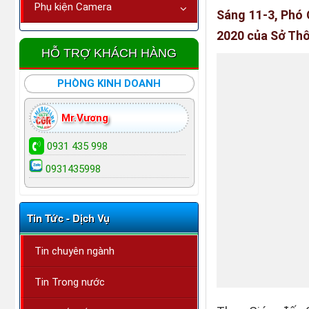
Phụ kiện Camera
Sáng 11-3, Phó 
2020 của Sở Thô
HỖ TRỢ KHÁCH HÀNG
PHÒNG KINH DOANH
Mr.Vương
0931 435 998
0931435998
Tin Tức - Dịch Vụ
Tin chuyên ngành
Tin Trong nước