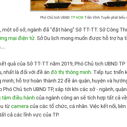
Phó Chủ tịch UBND
TP HCM
Trần Vĩnh Tuyến phát biểu c
c, một số sở, ngành đã "đặt hàng" Sở TT-TT. Sở Công Th
ơng mại điện tử
. Sở Du lịch mong muốn được hỗ trợ hạ t
...
kết quả của Sở TT-TT năm 2019, Phó Chủ tịch UBND TP 
, nhất là đối với đề án
đô thị thông minh
. Tiếp tục triển
ng minh; hỗ trợ hoàn thành 22 đề án quận, huyện và hướ
 Phó Chủ tịch UBND TP, sắp tới khi các sở - ngành, quậ
g tâm điều hành
của ngành công an sẽ tích hợp tất cả v
iệu từ
camera
của các tổ chức, cá nhân. Việc kết nối, liên
tất cả các lĩnh vực của TP.