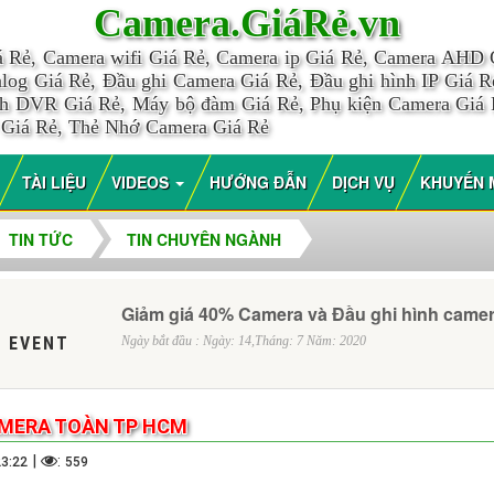
Camera.GiáRẻ.vn
á Rẻ, Camera wifi Giá Rẻ, Camera ip Giá Rẻ, Camera AHD
log Giá Rẻ, Đầu ghi Camera Giá Rẻ, Đầu ghi hình IP Giá Rẻ
nh DVR Giá Rẻ, Máy bộ đàm Giá Rẻ, Phụ kiện Camera Giá
 Giá Rẻ, Thẻ Nhớ Camera Giá Rẻ
TÀI LIỆU
VIDEOS
HƯỚNG ĐẪN
DỊCH VỤ
KHUYẾN 
TIN TỨC
TIN CHUYÊN NGÀNH
Giảm giá 40% Camera và Đầu ghi hình came
 EVENT
Ngày bắt đầu : Ngày: 14,Tháng: 7 Năm: 2020
AMERA TOÀN TP HCM
|
:
23:22
559