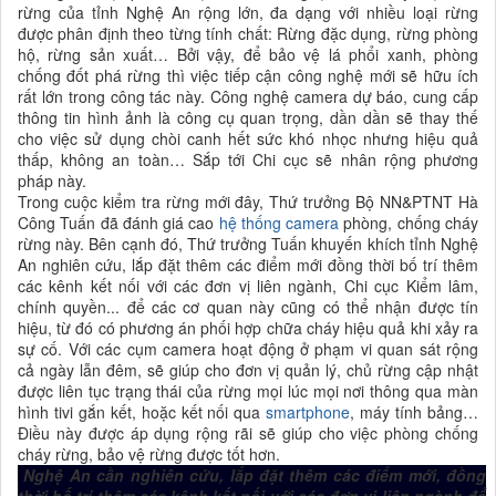
rừng của tỉnh Nghệ An rộng lớn, đa dạng với nhiều loại rừng
được phân định theo từng tính chất: Rừng đặc dụng, rừng phòng
hộ, rừng sản xuất… Bởi vậy, để bảo vệ lá phổi xanh, phòng
chống đốt phá rừng thì việc tiếp cận công nghệ mới sẽ hữu ích
rất lớn trong công tác này. Công nghệ camera dự báo, cung cấp
thông tin hình ảnh là công cụ quan trọng, dần dần sẽ thay thế
cho việc sử dụng chòi canh hết sức khó nhọc nhưng hiệu quả
thấp, không an toàn… Sắp tới Chi cục sẽ nhân rộng phương
pháp này.
Trong cuộc kiểm tra rừng mới đây, Thứ trưởng Bộ NN&PTNT Hà
Công Tuấn đã đánh giá cao
hệ thống camera
phòng, chống cháy
rừng này. Bên cạnh đó, Thứ trưởng Tuấn khuyến khích tỉnh Nghệ
An nghiên cứu, lắp đặt thêm các điểm mới đồng thời bố trí thêm
các kênh kết nối với các đơn vị liên ngành, Chi cục Kiểm lâm,
chính quyền... để các cơ quan này cũng có thể nhận được tín
hiệu, từ đó có phương án phối hợp chữa cháy hiệu quả khi xảy ra
sự cố. Với các cụm camera hoạt động ở phạm vi quan sát rộng
cả ngày lẫn đêm, sẽ giúp cho đơn vị quản lý, chủ rừng cập nhật
được liên tục trạng thái của rừng mọi lúc mọi nơi thông qua màn
hình tivi gắn kết, hoặc kết nối qua
smartphone
, máy tính bảng…
Điều này được áp dụng rộng rãi sẽ giúp cho việc phòng chống
cháy rừng, bảo vệ rừng được tốt hơn.
Nghệ An cần nghiên cứu, lắp đặt thêm các điểm mới, đồng