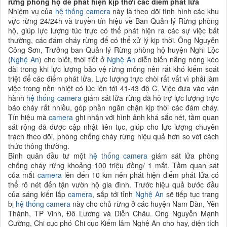
rừng phòng hộ để phát hiện kịp thời các điểm phát lửa
Nhiệm vụ của
hệ thống camera
này là theo dõi tình hình các khu
vực rừng 24/24h và truyền tín hiệu về Ban Quản lý Rừng phòng
hộ, giúp lực lượng túc trực có thể phát hiện ra các sự việc bất
thường, các đám cháy rừng để có thể xử lý kịp thời. Ông Nguyễn
Công Sơn, Trưởng ban Quản lý Rừng phòng hộ huyện Nghi Lộc
(
Nghệ An
) cho biết, thời tiết ở
Nghệ An
diễn biến nắng nóng kéo
dài trong khi lực lượng bảo vệ rừng mỏng nên rất khó kiểm soát
triệt để các điểm phát lửa. Lực lượng trực chòi rất vất vì phải làm
việc trong nền nhiệt có lúc lên tới 41-43 độ C. Việc đưa vào vận
hành
hệ thống camera
giám sát lửa rừng đã hỗ trợ lực lượng trực
báo cháy rất nhiều, góp phần ngăn chặn kịp thời các đám cháy.
Tín hiệu mà
camera
ghi nhận với hình ảnh khá sắc nét, tầm quan
sát rộng đã được cập nhật liên tục, giúp cho lực lượng chuyên
trách theo dõi, phòng chống cháy rừng hiệu quả hơn so với cách
thức thông thường.
Bình quân đầu tư một
hệ thống camera
giám sát lửa phòng
chống cháy rừng khoảng 100 triệu đồng/ 1 mắt. Tầm quan sát
của mắt
camera
lên đến 10 km nên phát hiện điểm phát lửa có
thể rõ nét đến tận vườn hộ gia đình. Trước hiệu quả bước đầu
của sáng kiến lắp
camera
, sắp tới tỉnh
Nghệ An
sẽ tiếp tục trang
bị
hệ thống camera
này cho chủ rừng ở các huyện Nam Đàn, Yên
Thành, TP Vinh, Đô Lương và Diễn Châu. Ông Nguyễn Mạnh
Cường, Chi cục phó Chi cục Kiểm lâm Nghệ An cho hay, diện tích