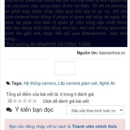
thời bố trí thêm các kênh kết nối với các đơn vị liên ngành để
các cơ quan này cũng nhận được tín hiệu. Từ đó có phương
án phối hợp chữa cháy hiệu quả khi xảy ra sự cố. Với các
cụm camera hoạt động ở phạm vi quan sát rộng cả ngày lẫn
đêm, sẽ giúp cho đơn vị quản lý, chủ rừng cập nhật được
liên tục trạng thái của rừng mọi lúc, mọi nơi thông qua màn
hình tivi gắn kết, hoặc kết nối qua Smart­phone, máy tính
bảng…
(
Thứ trưởng Bộ NN&PTNT HÀ CÔNG TUẤN
)
Nguồn tin:
baovanhoa.vn
Tags:
Hệ thống camera
,
Lắp camera giám sát
,
Nghệ An
Tổng số điểm của bài viết là: 0 trong 0 đánh giá
Click để đánh giá bài viết
Ý kiến bạn đọc
Bạn cần đăng nhập với tư cách là
Thành viên chính thức