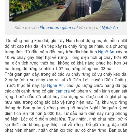
Kiểm tra việc
lắp camera giám sát
lửa rừng tại
Nghệ An
Do nắng nóng kéo dài, gió Tây Nam hoạt động mạnh, nền nhiệt
độ rất cao nên đã liên tiếp xảy ra cháy rừng tại nhiều địa phương
trong tỉnh. Từ đầu năm đến nay trên địa bàn tỉnh
Nghệ An
xảy ra
10 vụ cháy gây thiệt hại về rừng. Tổng diện tích bị cháy hơn 92
ha; diện tích rừng thiệt hại, không có khả năng phục hồi hơn 34
ha, trong đó rừng tự nhiên 1,07 ha, rừng trồng hơn 33 ha.
Thời gian gần đây, trong số các vụ cháy rừng có vụ cháy kéo dài
2 ngày (như vụ cháy xảy ra tại xã Diễn Lợi, huyện Diễn Châu).
Trước thực tế này, tại
Nghệ An
, các lực lượng chức năng đã lập
các chòi canh rừng có gắn
camera
với phạm vi bán kính quan sát
rộng, bước đầu đã phát huy tác dụng và được coi là giải pháp
hữu hiệu trong công tác bảo vệ rừng hiện nay. Tại khu vực rừng
thông do Ban quản lý rừng phòng hộ huyện Nghi Lộc quản lý có
diện tích lên tới hơn 5.000 ha. Từ đầu năm đến nay rừng phòng
hộ Nghi Lộc có 5 điểm phát lửa. Tuy nhiên, nhờ phát hiện, xử lý
kịp thời nên không gây thiệt hại về rừng. Để giữ rừng, đặc biệt
phát hiện nhanh, ngăn chặn kịp thời sự cố cháy rừng, Ban quản