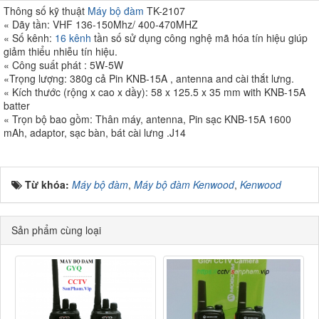
Thông số kỹ thuật
Máy bộ đàm
TK-2107
« Dãy tần: VHF 136-150Mhz/ 400-470MHZ
« Số kênh:
16 kênh
tần số sử dụng công nghệ mã hóa tín hiệu giúp
giảm thiểu nhiễu tín hiệu.
« Công suất phát : 5W-5W
«Trọng lượng: 380g cả Pin KNB-15A , antenna and cài thắt lưng.
« Kích thước (rộng x cao x dầy): 58 x 125.5 x 35 mm with KNB-15A
batter
« Trọn bộ bao gồm: Thân máy, antenna, Pin sạc KNB-15A 1600
mAh, adaptor, sạc bàn, bát cài lưng .J14
Từ khóa:
Máy bộ đàm
,
Máy bộ đàm Kenwood
,
Kenwood
Sản phẩm cùng loại