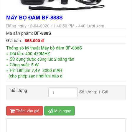
MÁY BỘ ĐÀM BF-888S
Đăng ngày 12-04-2020 11:40:50 PM - 440 Lượt xem
Mã sản phẩm:
BF-888S
Giá bán:
858.000 đ
Thông số kỹ thuật Máy bộ đàm BF-888S
« Dãi tần: 400-470MHZ
« Sử dụng được cùng lúc 2 băng tần
« Công suất: 5 W
« Pin Lithium 7,4V 2000 mAH
(cho phép sạc nhồi khi nào c
Số lượng
Số lượng:
1
Cái
Thêm vào giỏ
Mua ngay