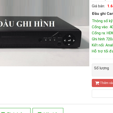
Giá bán:
1.
Đầu ghi Ca
Thông số kỹ
Cổng vào: 
Cổng ra: HD
Ghi hình 72
Kết nối: An
Hỗ trợ tối đ
Số lượng
Thêm và