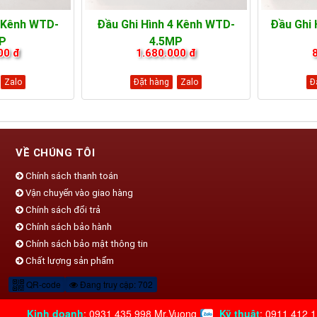
8 Kênh WTD-
Đầu Ghi Hình 4 Kênh WTD-
Đầu Ghi 
P
4.5MP
00 đ
1.680.000 đ
Zalo
Đặt hàng
Zalo
Đ
VỀ CHÚNG TÔI
Chính sách thanh toán
Vận chuyển vào giao hàng
Chính sách đổi trả
Chính sách bảo hành
Chính sách bảo mật thông tin
Chất lượng sản phẩm
QR-code
Đang truy cập: 702
Kinh doanh
:
0931 435 998
Mr.Vuong
Kỹ thuật
:
0911 412 