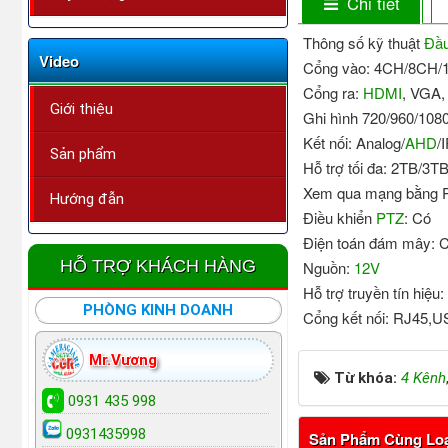
Chi tiết
Thông số kỹ thuật
Đầu
Video
Cổng vào: 4CH/8CH/
Cổng ra:
HDMI
, VGA,
Giới thiệu
Ghi hình 720/960/108
Kết nối: Analog/
AHD
/
Sản phẩm
Hỗ trợ tối đa: 2TB/3
Xem qua mạng bằng P
Hướng đẫn
Điều khiển
PTZ
: Có
Điện toán đám mây: 
HỖ TRỢ KHÁCH HÀNG
Nguồn:
12V
Hỗ trợ truyền tín hiệ
PHÒNG KINH DOANH
Cổng kết nối: RJ45,
Mr.Vương
Từ khóa:
4 Kênh
0931 435 998
0931435998
Sản Phẩm Cùng Lo