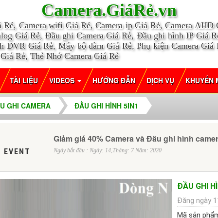
Camera.GiáRẻ.vn
á Rẻ, Camera wifi Giá Rẻ, Camera ip Giá Rẻ, Camera AHD
log Giá Rẻ, Đầu ghi Camera Giá Rẻ, Đầu ghi hình IP Giá Rẻ
nh DVR Giá Rẻ, Máy bộ đàm Giá Rẻ, Phụ kiện Camera Giá
 Giá Rẻ, Thẻ Nhớ Camera Giá Rẻ
TÀI LIỆU
VIDEOS
HƯỚNG ĐẪN
DỊCH VỤ
KHUYẾN 
U GHI CAMERA
ĐẦU GHI HÌNH 5IN1
Giảm giá 40% Camera và Đầu ghi hình came
 EVENT
Ngày bắt đầu : Ngày: 14,Tháng: 7 Năm: 2020
ĐẦU GHI H
Đăng ngày 1
Mã sản phẩ