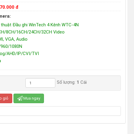
670.000 đ
mera:
 thuật Đầu ghi WinTech 4 Kênh WTC-4N
4CH/8CH/16CH/24CH/32CH Video
MI, VGA, Audio
0/960/1080N
alog/AHD/IP/CVI/TVI
a
Số lượng:
1
Cái
o giỏ
Mua ngay