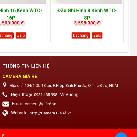
Hình 16 Kênh WTC-
Đầu Ghi Hình 8 Kênh WTC-
16P
8P
8.500.000 đ
3.598.000 đ
ặt hàng
Zalo
Đặt hàng
Zalo
THÔNG TIN LIÊN HỆ
CAMERA GIÁ RẺ
Địa chỉ:
104/1 QL 13 cũ, P.Hiệp Bình Phước, Q.Thủ Đức, HCM
Điện thoại:
Mr.Vuong
0931 435 998
Email:
camera@giárẻ.vn
Website:
http://Camera.GiáRẻ.vn
115