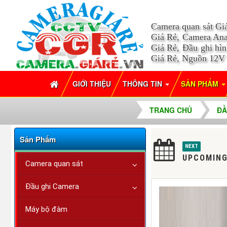
Camera quan sát Gi
Giá Rẻ, Camera Ana
Giá Rẻ, Đầu ghi hì
Giá Rẻ, Nguồn 12V
GIỚI THIỆU
THÔNG TIN
SẢN PHẨM
TRANG CHỦ
ĐẦ
Sản Phẩm
NEXT
UPCOMING
Camera quan sát
Đầu ghi Camera
Máy bộ đàm