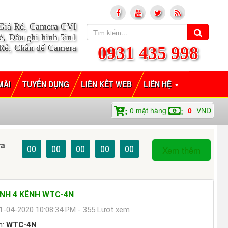
 Giá Rẻ, Camera CVI
, Đầu ghi hình 5in1
 Rẻ, Chân đế Camera
0931 435 998
MÃI
TUYỂN DỤNG
LIÊN KẾT WEB
LIÊN HỆ
0
mặt hàng
0
VND
:
:
ra
00
00
00
00
00
Xem thêm
ÌNH 4 KÊNH WTC-4N
1-04-2020 10:08:34 PM - 355 Lượt xem
m:
WTC-4N