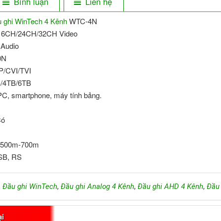
Bình luận
Liên hệ
 ghi WinTech
4 Kênh
WTC-4N
16CH/24CH/32CH Video
 Audio
0N
IP/CVI/TVI
TB/4TB/6TB
C, smartphone, máy tính bảng.
Có
u: 500m-700m
USB, RS
,
Đầu ghi WinTech
,
Đầu ghi Analog 4 Kênh
,
Đầu ghi AHD 4 Kênh
,
Đầu 
ại