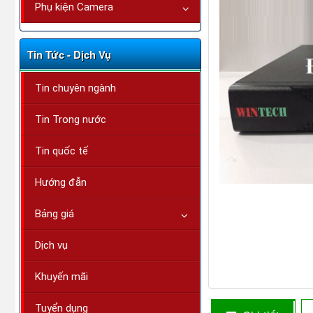
Phụ kiện Camera
Tin Tức - Dịch Vụ
Tin chuyên ngành
Tin Trong nước
Tin quốc tế
Hướng đẫn
Bảng giá
Dịch vụ
Khuyến mãi
Tuyển dụng