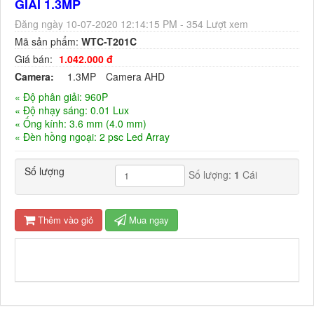
GIẢI 1.3MP
Đăng ngày 10-07-2020 12:14:15 PM - 354 Lượt xem
Mã sản phẩm:
WTC-T201C
Giá bán:
1.042.000 đ
Camera:
1.3MP
Camera AHD
« Độ phân giải: 960P
« Độ nhạy sáng: 0.01 Lux
« Ống kính: 3.6 mm (4.0 mm)
« Đèn hồng ngoại: 2 psc Led Array
Số lượng
Số lượng:
1
Cái
Thêm vào giỏ
Mua ngay