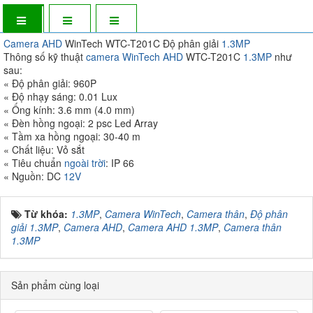
Camera AHD
WinTech WTC-T201C Độ phân giải
1.3MP
Thông số kỹ thuật
camera WinTech
AHD
WTC-T201C
1.3MP
như
sau:
« Độ phân giải: 960P
« Độ nhạy sáng: 0.01 Lux
« Ống kính: 3.6 mm (4.0 mm)
« Đèn hồng ngoại: 2 psc Led Array
« Tầm xa hồng ngoại: 30-40 m
« Chất liệu: Vỏ sắt
« Tiêu chuẩn
ngoài trời
: IP 66
« Nguồn: DC
12V
Từ khóa:
1.3MP
,
Camera WinTech
,
Camera thân
,
Độ phân
giải 1.3MP
,
Camera AHD
,
Camera AHD 1.3MP
,
Camera thân
1.3MP
Sản phẩm cùng loại