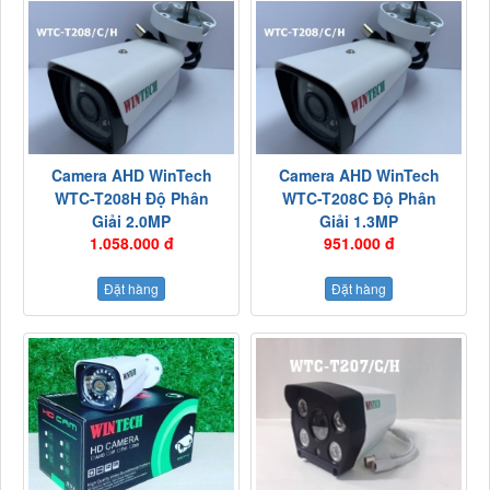
Camera AHD WinTech
Camera AHD WinTech
WTC-T208H Độ Phân
WTC-T208C Độ Phân
Giải 2.0MP
Giải 1.3MP
1.058.000 đ
951.000 đ
Đặt hàng
Đặt hàng