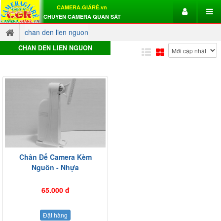
CAMERA.GIÁRẺ.vn
CHUYÊN CAMERA QUAN SÁT
chan den lien nguon
CHAN DEN LIEN NGUON
Chân Đế Camera Kèm
Nguồn - Nhựa
65.000 đ
Đặt hàng