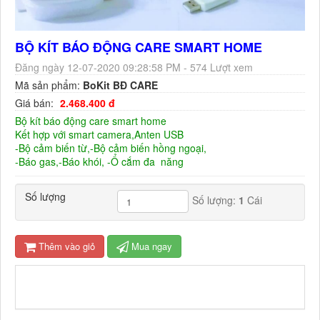
BỘ KÍT BÁO ĐỘNG CARE SMART HOME
Đăng ngày 12-07-2020 09:28:58 PM - 574 Lượt xem
Mã sản phẩm:
BoKit BĐ CARE
Giá bán:
2.468.400 đ
Bộ kít báo động care smart home
Kết hợp với smart camera,Anten USB
-Bộ cảm biến từ,-Bộ cảm biến hồng ngoại,
-Báo gas,-Báo khói, -Ổ cắm đa năng
Số lượng
Số lượng:
1
Cái
Thêm vào giỏ
Mua ngay