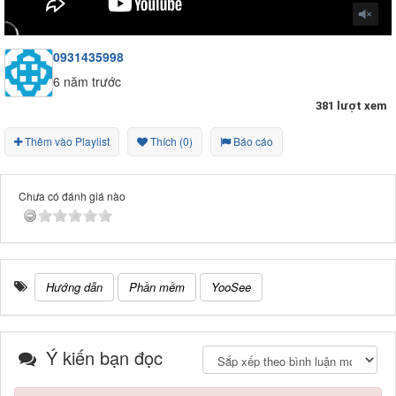
0931435998
6 năm trước
381 lượt xem
Thêm vào Playlist
Thích (0)
Báo cáo
Chưa có đánh giá nào
Hướng dẫn
Phần mềm
YooSee
Ý kiến bạn đọc