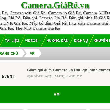
Camera.GiáRẻ.vn
á Rẻ, Camera wifi Giá Rẻ, Camera ip Giá Rẻ, Camera AHD
log Giá Rẻ, Đầu ghi Camera Giá Rẻ, Đầu ghi hình IP Giá Rẻ
nh DVR Giá Rẻ, Máy bộ đàm Giá Rẻ, Phụ kiện Camera Giá
 Giá Rẻ, Thẻ Nhớ Camera Giá Rẻ
TÀI LIỆU
VIDEOS
HƯỚNG ĐẪN
DỊCH VỤ
KHUYẾN 
RANG CHỦ
VR
Giảm giá 40% Camera và Đầu ghi hình came
 EVENT
Ngày bắt đầu : Ngày: 14,Tháng: 7 Năm: 2020
VR