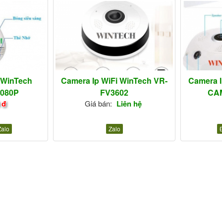
 WinTech
Camera Ip WiFi WinTech VR-
Camera I
1080P
FV3602
CAM
 đ
Giá bán:
Liên hệ
Zalo
Zalo