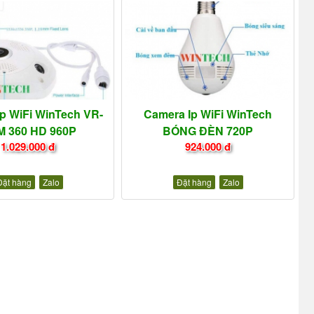
p WiFi WinTech VR-
Camera Ip WiFi WinTech
 360 HD 960P
BÓNG ĐÈN 720P
1.029.000 đ
924.000 đ
Đặt hàng
Zalo
Đặt hàng
Zalo