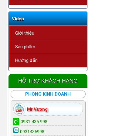
Video
Giới thiệu
Sản phẩm
Hướng đẫn
HỖ TRỢ KHÁCH HÀNG
PHÒNG KINH DOANH
Mr.Vương
0931 435 998
0931435998