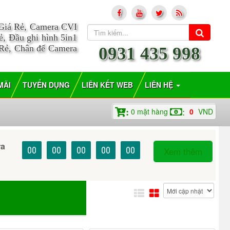
 Giá Rẻ, Camera CVI
, Đầu ghi hình 5in1
 Rẻ, Chân đế Camera
0931 435 998
MÃI
TUYỂN DỤNG
LIÊN KẾT WEB
LIÊN HỆ
0
mặt hàng
0
VND
:
:
ra
00
00
00
00
00
Xem thêm