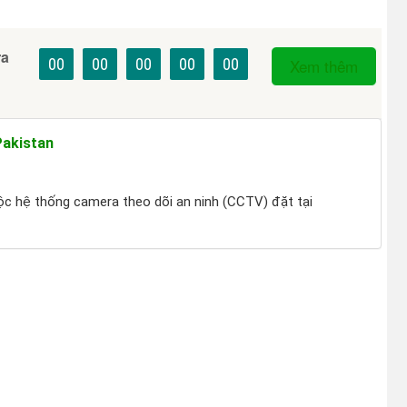
ra
00
00
00
00
00
Xem thêm
Pakistan
ộc hệ thống camera theo dõi an ninh (CCTV) đặt tại