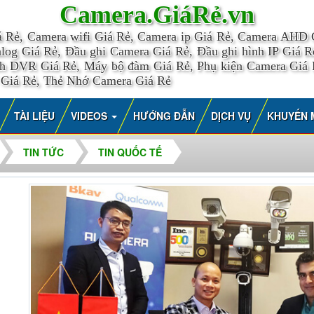
Camera.GiáRẻ.vn
á Rẻ, Camera wifi Giá Rẻ, Camera ip Giá Rẻ, Camera AHD
log Giá Rẻ, Đầu ghi Camera Giá Rẻ, Đầu ghi hình IP Giá Rẻ
nh DVR Giá Rẻ, Máy bộ đàm Giá Rẻ, Phụ kiện Camera Giá
 Giá Rẻ, Thẻ Nhớ Camera Giá Rẻ
TÀI LIỆU
VIDEOS
HƯỚNG ĐẪN
DỊCH VỤ
KHUYẾN 
TIN TỨC
TIN QUỐC TẾ