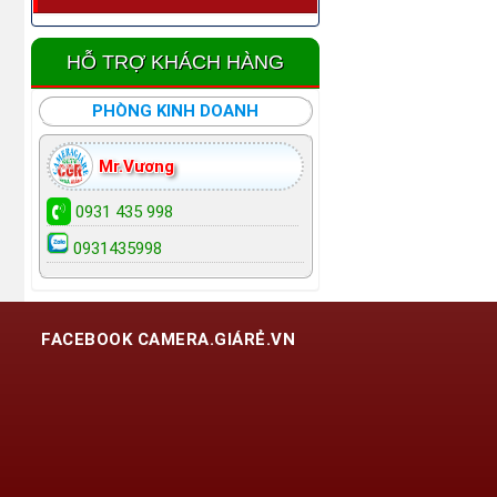
HỖ TRỢ KHÁCH HÀNG
PHÒNG KINH DOANH
Mr.Vương
0931 435 998
0931435998
FACEBOOK CAMERA.GIÁRẺ.VN