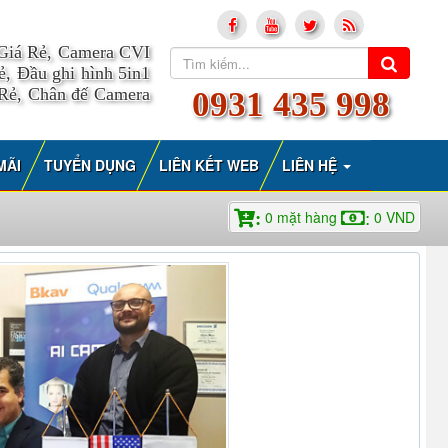
 Giá Rẻ, Camera CVI
, Đầu ghi hình 5in1
 Rẻ, Chân đế Camera
0931 435 998
MÃI
TUYỂN DỤNG
LIÊN KẾT WEB
LIÊN HỆ
0
mặt hàng
0
VND
:
: