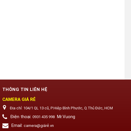
THÔNG TIN LIÊN HỆ
CAMERA GIÁ RẺ
Địa chỉ:
104/1 QL 13 cũ, P.Hiệp Bình Phước, Q.Thủ Đức, HCM
Điện thoại:
Mr.Vuong
0931 435 998
Email:
camera@giárẻ.vn