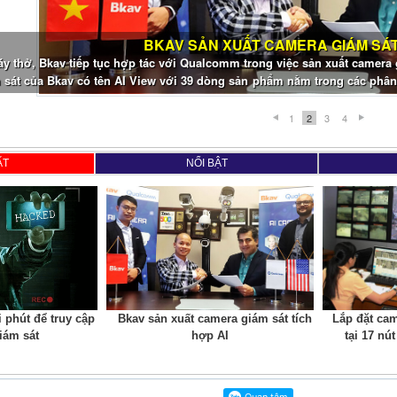
BKAV SẢN XUẤT CAMERA GIÁM SÁT 
 thở, Bkav tiếp tục hợp tác với Qualcomm trong việc sản xuất camera 
sát của Bkav có tên AI View với 39 dòng sản phẩm nằm trong các phân 
í tuệ nhân tạo.
1
2
3
4
ẤT
NỔI BẬT
i phút để truy cập
Bkav sản xuất camera giám sát tích
Lắp đặt ca
iám sát
hợp AI
tại 17 nu