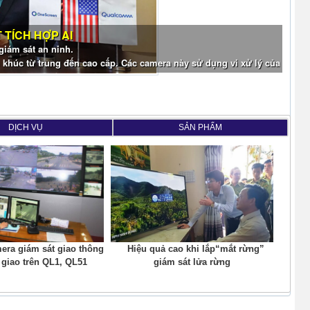
TÍCH HỢP AI
giám sát an ninh.
khúc từ trung đến cao cấp. Các camera này sử dụng vi xử lý của
DỊCH VỤ
SẢN PHẨM
mera giám sát giao thông
Hiệu quả cao khi lắp​​​​​​​“mắt rừng”
́t giao trên QL1, QL51
giám sát lửa rừng