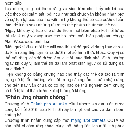
hiếm gặp.
Tuy nhiên, ông nói thêm rằng vụ việc trên cho thấy ích lợi của
việc theo dõi giám sát, bởi nếu như giới chức vẫn không nhận biết
về sự tồn tại của các thẻ wifi thì họ không thể có các bước đi cần
thiết để kiểm soát những rủi ro có thể phát sinh từ các thẻ đó.
"Ngay khi quý vị trao cho ai đó thêm một biện pháp kết nối từ xa
thì tức là quý vị đang trao cho họ thêm một biện pháp tấn công,"
Alan Woodward bình luận.
"Nếu quý vị đưa một thẻ wifi vào thì khi đó quý vị đang trao cho ai
đó khả năng tiếp cận từ xa dưới một số hình thức khác. Quý vị có
thể nói rằng việc đó được làm vì một mục đích nhất định, nhưng
ngay khi quý vị làm thế thì đã làm phát sinh nguy cơ sử dụng sai
mục đích."
Hiện không có bằng chứng nào cho thấy các thẻ đã tạo ra tình
trạng dễ bị tổn thương, và một trong các nguồn tin xác nhận rằng
cho đến nay vẫn chưa có cơ hội nào để thử nghiệm xem chúng
có thể bị khai thác trước khi bị tháo gỡ không.
"Phản ứng nhanh chóng"
Chương trình
Thành phố An toàn
của Lahore lần đầu tiên được
công bố hồi 2016, sau khi nơi này bị một loạt các vụ đánh bom
khủng bố.
Chương trình nhằm cung cấp một
mạng lưới camera
CCTV và
các thiết bị cảm ứng khác, cùng hệ thống liên lạc mới tinh phục