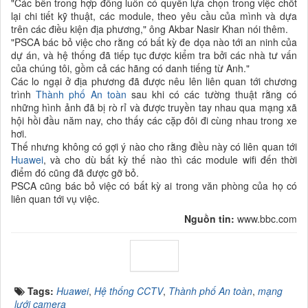
"Các bên trong hợp đồng luôn có quyền lựa chọn trong việc chốt
lại chi tiết kỹ thuật, các module, theo yêu cầu của mình và dựa
trên các điều kiện địa phương," ông Akbar Nasir Khan nói thêm.
"PSCA bác bỏ việc cho rằng có bất kỳ đe dọa nào tới an ninh của
dự án, và hệ thống đã tiếp tục được kiểm tra bởi các nhà tư vấn
của chúng tôi, gồm cả các hãng có danh tiếng từ Anh."
Các lo ngại ở địa phương đã được nêu lên liên quan tới chương
trình
Thành phố An toàn
sau khi có các tường thuật rằng có
những hình ảnh đã bị rò rỉ và được truyền tay nhau qua mạng xã
hội hồi đầu năm nay, cho thấy các cặp đôi đi cùng nhau trong xe
hơi.
Thế nhưng không có gợi ý nào cho rằng điều này có liên quan tới
Huawei
, và cho dù bất kỳ thế nào thì các module wifi đến thời
điểm đó cũng đã được gỡ bỏ.
PSCA cũng bác bỏ việc có bất kỳ ai trong văn phòng của họ có
liên quan tới vụ việc.
Nguồn tin:
www.bbc.com
Tags:
Huawei
,
Hệ thống CCTV
,
Thành phố An toàn
,
mạng
lưới camera