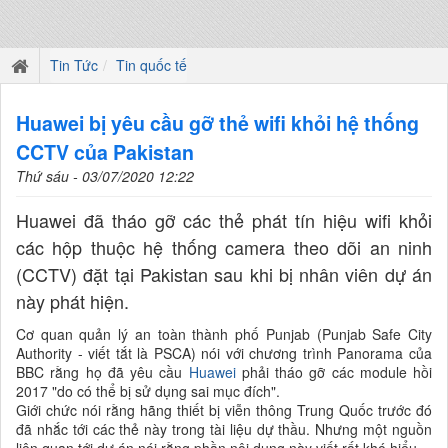
Tin Tức
Tin quốc tế
Huawei bị yêu cầu gỡ thẻ wifi khỏi hệ thống
CCTV của Pakistan
Thứ sáu - 03/07/2020 12:22
Huawei đã tháo gỡ các thẻ phát tín hiệu wifi khỏi
các hộp thuộc hệ thống camera theo dõi an ninh
(CCTV) đặt tại Pakistan sau khi bị nhân viên dự án
này phát hiện.
Cơ quan quản lý an toàn thành phố Punjab (Punjab Safe City
Authority - viết tắt là PSCA) nói với chương trình Panorama của
BBC rằng họ đã yêu cầu
Huawei
phải tháo gỡ các module hồi
2017 "do có thể bị sử dụng sai mục đích".
Giới chức nói rằng hãng thiết bị viễn thông Trung Quốc trước đó
đã nhắc tới các thẻ này trong tài liệu dự thầu. Nhưng một nguồn