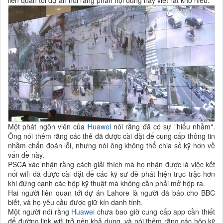
liên quan tới dự án nói rằng phần nội dung này viết rất khó hiểu.
Một phát ngôn viên của
Huawei
nói rằng đã có sự "hiểu nhầm".
Ông nói thêm rằng các thẻ đã được cài đặt để cung cấp thông tin
nhằm chẩn đoán lỗi, nhưng nói ông không thể chia sẻ kỹ hơn về
vấn đề này.
PSCA xác nhận rằng cách giải thích mà họ nhận được là việc kết
nối wifi đã được cài đặt để các kỹ sư dễ phát hiện trục trặc hơn
khi đứng cạnh các hộp kỹ thuật mà không cần phải mở hộp ra.
Hai người liên quan tới dự án Lahore là người đã báo cho BBC
biết, và họ yêu cầu được giữ kín danh tính.
Một người nói rằng
Huawei
chưa bao giờ cung cấp app cần thiết
để đường link wifi trở nên khả dụng, và nói thêm rằng các hộp kỹ