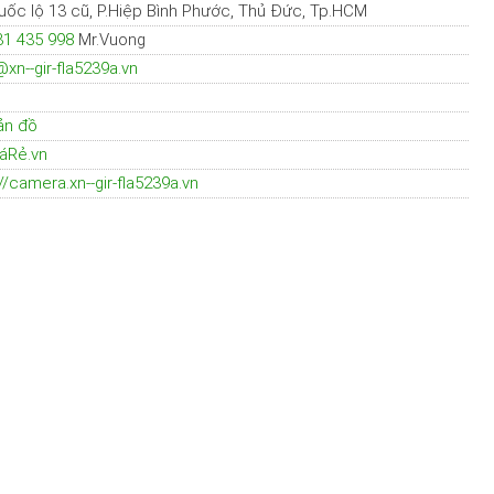
uốc lộ 13 cũ, P.Hiệp Bình Phước, Thủ Đức, Tp.HCM
1 435 998
Mr.Vuong
n--gir-fla5239a.vn
ản đồ
áRẻ.vn
//camera.xn--gir-fla5239a.vn