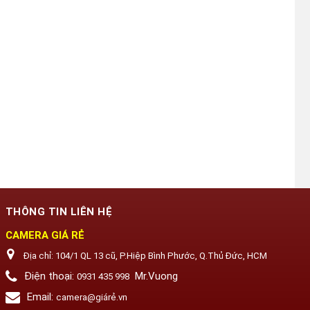
THÔNG TIN LIÊN HỆ
CAMERA GIÁ RẺ
Địa chỉ:
104/1 QL 13 cũ, P.Hiệp Bình Phước, Q.Thủ Đức, HCM
Điện thoại:
Mr.Vuong
0931 435 998
Email:
camera@giárẻ.vn