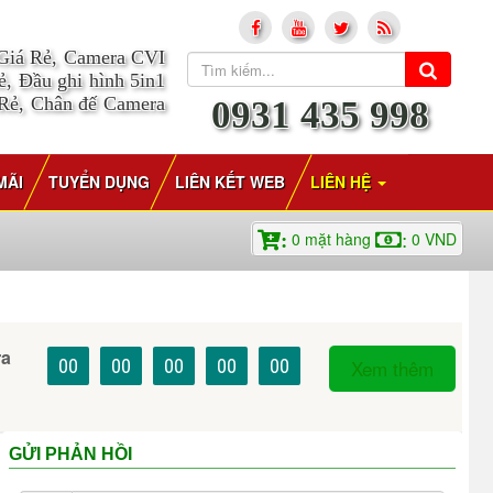
 Giá Rẻ, Camera CVI
, Đầu ghi hình 5in1
 Rẻ, Chân đế Camera
0931 435 998
MÃI
TUYỂN DỤNG
LIÊN KẾT WEB
LIÊN HỆ
0
mặt hàng
0
VND
:
:
ra
00
00
00
00
00
Xem thêm
GỬI PHẢN HỒI