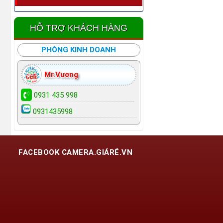
HỖ TRỢ KHÁCH HÀNG
PHÒNG KINH DOANH
Mr.Vương
0931 435 998
0931435998
FACEBOOK CAMERA.GIÁRẺ.VN