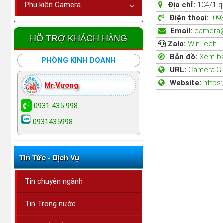
Phụ kiện Camera
Địa chỉ:
104/1 q
Điện thoại:
093
Email:
camera@x
HỖ TRỢ KHÁCH HÀNG
Zalo:
WinTech
Bản đồ:
Xem b
PHÒNG KINH DOANH
URL:
Camera.Gi
Website:
https:
Mr.Vương
0931 435 998
0931435998
Tin Tức - Dịch Vụ
Tin chuyên ngành
Tin Trong nước