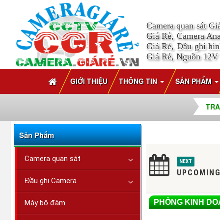
Camera quan sát Gi
Giá Rẻ, Camera Ana
Giá Rẻ, Đầu ghi hì
Giá Rẻ, Nguồn 12V
GIỚI THIỆU
THÔNG TIN
SẢN PHẨM
TRA
Sản Phẩm
Camera quan sát
NEXT
UPCOMING
Đầu ghi Camera
PHÒNG KINH D
Máy bộ đàm