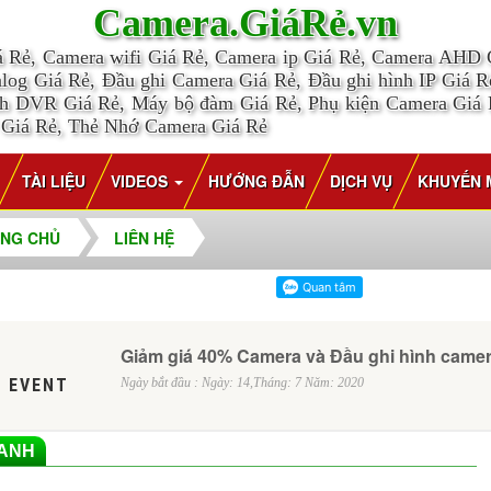
Camera.GiáRẻ.vn
á Rẻ, Camera wifi Giá Rẻ, Camera ip Giá Rẻ, Camera AHD
log Giá Rẻ, Đầu ghi Camera Giá Rẻ, Đầu ghi hình IP Giá Rẻ
nh DVR Giá Rẻ, Máy bộ đàm Giá Rẻ, Phụ kiện Camera Giá
 Giá Rẻ, Thẻ Nhớ Camera Giá Rẻ
TÀI LIỆU
VIDEOS
HƯỚNG ĐẪN
DỊCH VỤ
KHUYẾN 
NG CHỦ
LIÊN HỆ
Giảm giá 40% Camera và Đầu ghi hình came
 EVENT
Ngày bắt đầu : Ngày: 14,Tháng: 7 Năm: 2020
OANH