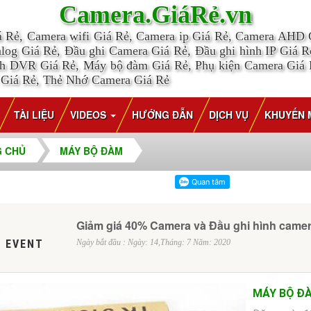
Camera.GiáRẻ.vn
á Rẻ, Camera wifi Giá Rẻ, Camera ip Giá Rẻ, Camera AHD
log Giá Rẻ, Đầu ghi Camera Giá Rẻ, Đầu ghi hình IP Giá Rẻ
nh DVR Giá Rẻ, Máy bộ đàm Giá Rẻ, Phụ kiện Camera Giá
 Giá Rẻ, Thẻ Nhớ Camera Giá Rẻ
TÀI LIỆU
VIDEOS
HƯỚNG ĐẪN
DỊCH VỤ
KHUYẾN 
 CHỦ
MÁY BỘ ĐÀM
Giảm giá 40% Camera và Đầu ghi hình came
 EVENT
Ngày bắt đầu : Ngày: 14,Tháng: 7 Năm: 2020
MÁY BỘ ĐÀ