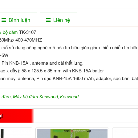
Bình luận
Liên hệ
y bộ đàm
TK-3107
150Mhz/ 400-470MHZ
n số sử dụng công nghệ mã hóa tín hiệu giúp giảm thiểu nhiễu tín hiệu
W-5W
 Pin KNB-15A , antenna and cài thắt lưng.
cao x dầy): 58 x 125.5 x 35 mm with KNB-15A batter
ân máy, antenna, Pin sạc KNB-15A 1600 mAh, adaptor, sạc bàn, bát 
ộ đàm
,
Máy bộ đàm Kenwood
,
Kenwood
ại