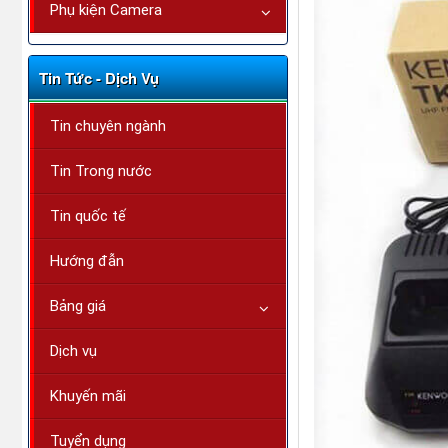
Phụ kiện Camera
Tin Tức - Dịch Vụ
Tin chuyên ngành
Tin Trong nước
Tin quốc tế
Hướng đẫn
Bảng giá
Dịch vụ
Khuyến mãi
Tuyển dụng