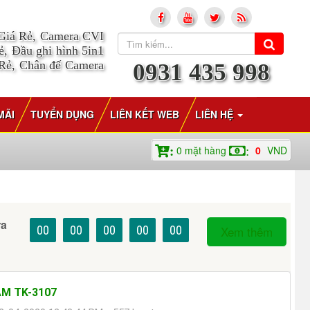
 Giá Rẻ, Camera CVI
, Đầu ghi hình 5in1
 Rẻ, Chân đế Camera
0931 435 998
MÃI
TUYỂN DỤNG
LIÊN KẾT WEB
LIÊN HỆ
0
mặt hàng
0
VND
:
:
ra
00
00
00
00
00
Xem thêm
M TK-3107