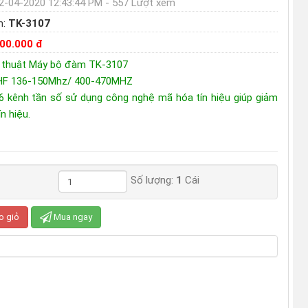
2-04-2020 12:43:44 PM - 557 Lượt xem
m:
TK-3107
400.000 đ
 thuật Máy bộ đàm TK-3107
VHF 136-150Mhz/ 400-470MHZ
16 kênh tần số sử dụng công nghệ mã hóa tín hiệu giúp giảm
ín hiệu.
Số lượng:
1
Cái
o giỏ
Mua ngay