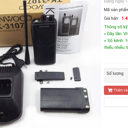
Đăng ngày 1
Mã sản phẩ
Giá bán:
1.
Thông số kỹ
« Dãy tần: 
« Số kênh: 
thiểu nhiễu t
Số lượng
Thêm và