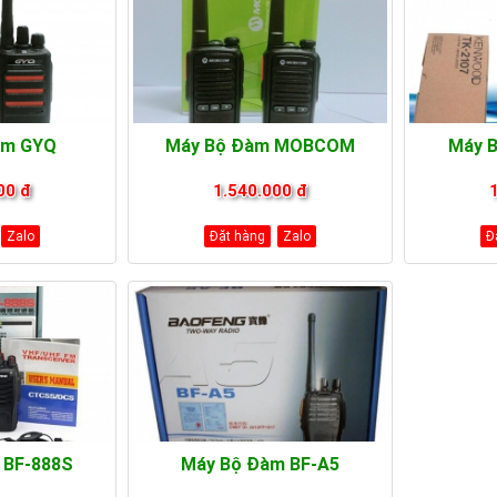
àm GYQ
Máy Bộ Đàm MOBCOM
Máy 
00 đ
1.540.000 đ
Zalo
Đặt hàng
Zalo
Đ
 BF-888S
Máy Bộ Đàm BF-A5