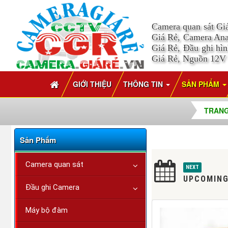
Camera quan sát Gi
Giá Rẻ, Camera Ana
Giá Rẻ, Đầu ghi hì
Giá Rẻ, Nguồn 12V
GIỚI THIỆU
THÔNG TIN
SẢN PHẨM
TRANG
Sản Phẩm
Camera quan sát
NEXT
UPCOMING
Đầu ghi Camera
Máy bộ đàm