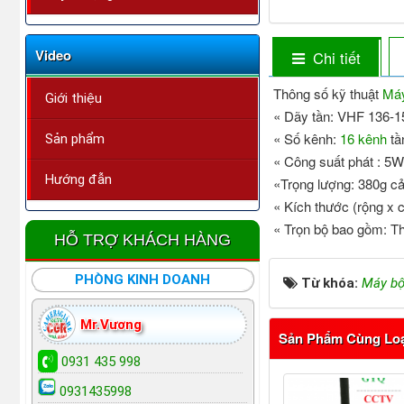
Video
Chi tiết
Thông số kỹ thuật
Má
Giới thiệu
« Dãy tần: VHF 136-
« Số kênh:
16 kênh
tầ
Sản phẩm
« Công suất phát : 5
Hướng đẫn
«Trọng lượng: 380g cả
« Kích thước (rộng x 
« Trọn bộ bao gồm: Th
HỖ TRỢ KHÁCH HÀNG
PHÒNG KINH DOANH
Từ khóa:
Máy b
Mr.Vương
Sản Phẩm Cùng Lo
0931 435 998
0931435998