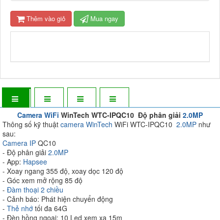
Thêm vào giỏ
Mua ngay
Camera WiFi
WinTech WTC-IPQC10 Độ phân giải
2.0MP
Thông số kỹ thuật
camera WinTech
WiFi WTC-IPQC10
2.0MP
như
sau:
Camera IP
QC10
- Độ phân giải
2.0MP
- App:
Hapsee
- Xoay ngang 355 độ, xoay dọc 120 độ
- Góc xem mở rộng 85 độ
-
Đàm thoại 2 chiều
- Cảnh báo: Phát hiện chuyển động
-
Thẻ nhớ
tối đa 64G
- Đèn hồng ngoại: 10 Led xem xa 15m