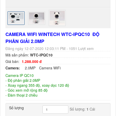
CAMERA WIFI WINTECH WTC-IPQC10 ĐỘ
PHÂN GIẢI 2.0MP
Đăng ngày 12-07-2020 12:03:11 PM - 1051 Lượt xem
Mã sản phẩm:
WTC-IPQC10
Giá bán:
1.288.000 đ
Camera:
2.0MP
Camera WiFi
Camera IP QC10
- Độ phân giải 2.0MP
- Xoay ngang 355 độ, xoay dọc 120 độ
- Góc xem mở rộng 85 độ
- Đàm thoại 2 chiều
Số lượng
Số lượng:
1
Cái